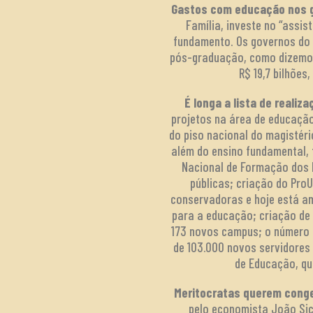
Gastos com educação nos go
Família, investe no “assis
fundamento. Os governos do 
pós-graduação, como dizemo
R$ 19,7 bilhões
É longa a lista de reali
projetos na área de educaçã
do piso nacional do magistér
além do ensino fundamental, 
Nacional de Formação dos 
públicas; criação do Pro
conservadoras e hoje está a
para a educação; criação de 
173 novos campus; o número d
de 103.000 novos servidores 
de Educação, qu
Meritocratas querem conge
pelo economista João Sic