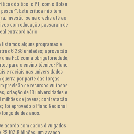
íticas do tipo: o PT, com o Bolsa
 pescar”. Esta crítica não tem
ra. Investiu-se na creche até ao
tivos com educação passaram de
eal extraordinário.
a listamos alguns programas e
outras 6.238 unidades; aprovação
e uma PEC com a obrigatoriedade,
tec para o ensino técnico; Plano
s e raciais nas universidades
a guerra por parte das forças
m previsão de recursos vultosos
s; criação de 18 universidades e
1 milhões de jovens; contratação
s; foi aprovado o Plano Nacional
 longo de dez anos.
De acordo com dados divulgados
 R$ 103,8 bilhões, um avanço