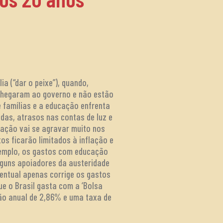
a (“dar o peixe”), quando,
s chegaram ao governo e não estão
 famílias e a educação enfrenta
das, atrasos nas contas de luz e
ação vai se agravar muito nos
s ficarão limitados à inflação e
exemplo, os gastos com educação
Alguns apoiadores da austeridade
centual apenas corrige os gastos
ue o Brasil gasta com a ‘Bolsa
ção anual de 2,86% e uma taxa de