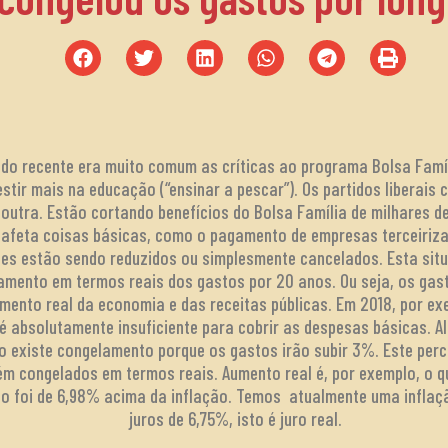
do recente era muito comum as críticas ao programa Bolsa Famíli
stir mais na educação (“ensinar a pescar”). Os partidos liberai
utra. Estão cortando benefícios do Bolsa Família de milhares de
 afeta coisas básicas, como o pagamento de empresas terceiriza
es estão sendo reduzidos ou simplesmente cancelados. Esta situ
mento em termos reais dos gastos por 20 anos. Ou seja, os gasto
imento real da economia e das receitas públicas. Em 2018, por 
 é absolutamente insuficiente para cobrir as despesas básicas. 
ão existe congelamento porque os gastos irão subir 3%. Este per
ém congelados em termos reais. Aumento real é, por exemplo, o q
ado foi de 6,98% acima da inflação. Temos atualmente uma infla
juros de 6,75%, isto é juro real.