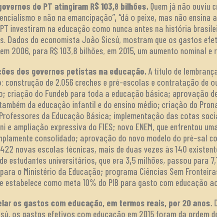
vernos do PT atingiram R$ 103,8 bilhões.
Quem já não ouviu cr
tencialismo e não na emancipação”, “dá o peixe, mas não ensina a
PT investiram na educação como nunca antes na história brasilei
s. Dados do economista João Sicsú, mostram que os gastos efe
, em 2006, para R$ 103,8 bilhões, em 2015, um aumento nominal e r
zações dos governos petistas na educação.
A título de lembranç
o: construção de 2.056 creches e pré-escolas e contratação de 
io; criação do Fundeb para toda a educação básica; aprovação d
também da educação infantil e do ensino médio; criação do Prona
Professores da Educação Básica; implementação das cotas sociai
Uni e ampliação expressiva do FIES; novo ENEM, que enfrentou um
mplamente consolidado; aprovação do novo modelo do pré-sal co
422 novas escolas técnicas, mais de duas vezes às 140 existente
e estudantes universitários, que era 3,5 milhões, passou para 7,
para o Ministério da Educação; programa Ciências Sem Fronteira
e estabelece como meta 10% do PIB para gasto com educação ao
lar os gastos com educação, em termos reais, por 20 anos.
sú, os gastos efetivos com educação em 2015 foram da ordem de