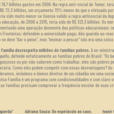
19,7 bilhões gastos em 2006. Na regra anti-social de Temer, teria
R$ 72,3 bilhões, um orçamento 70% menor do que o efetuado por 
ria sido muito menor se tivesse valido a regra antissocial da du
 educação, de 2006 a 2015, teria sido de R$ 321,3 bilhões. Os mer
mentando uma operação desmonte das políticas educacionais: re
Fronteiras; defendem a universidade paga; dão guarida ao reac
 se deve “dar o peixe”, mas “ensinar a pescar” não era uma coisa
a Família desrespeita milhões de famílias pobres.
A ex-ministra
llo, defende enfaticamente as famílias pobres do Brasil: “Os be
guiçosos ou por não saberem como trabalhar, eles são pobres pel
recária. Como eles podem competir com essas desvantagens? Ao 
deramos, incluímos e damos direitos de um cidadão em uma socie
 Bolsa Família é um programa com condicionalidades e com claro 
o as famílias precisam comprovar a frequência escolar de suas c
squerda”
Adriana Souza: Do espetáculo ao caos.
Ivanir