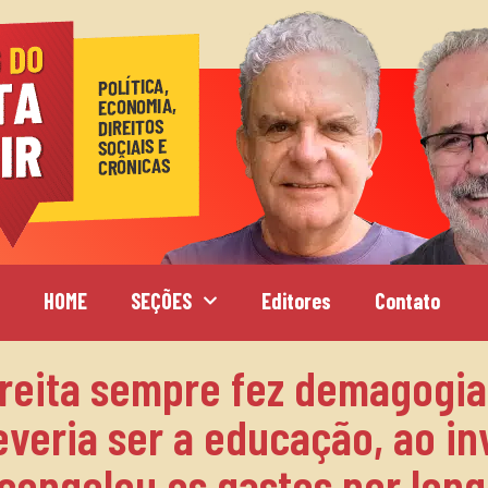
HOME
SEÇÕES
Editores
Contato
reita sempre fez demagogia
everia ser a educação, ao in
 congelou os gastos por lon