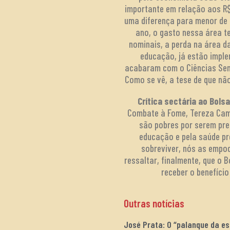
importante em relação aos R$ 
uma diferença para menor de 
ano, o gasto nessa área te
nominais, a perda na área da
educação, já estão imple
acabaram com o Ciências Sem 
Como se vê, a tese de que não
Crítica sectária ao Bols
Combate à Fome, Tereza Campe
são pobres por serem pre
educação e pela saúde p
sobreviver, nós as empo
ressaltar, finalmente, que o
receber o benefíci
Outras notícias
José Prata: O “palanque da e