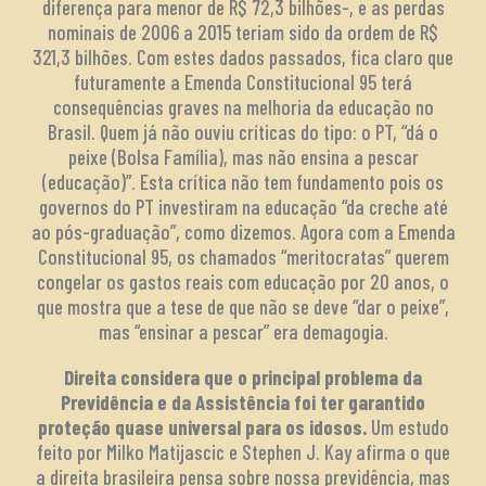
diferença para menor de R$ 72,3 bilhões-, e as perdas
nominais de 2006 a 2015 teriam sido da ordem de R$
321,3 bilhões. Com estes dados passados, fica claro que
futuramente a Emenda Constitucional 95 terá
consequências graves na melhoria da educação no
Brasil. Quem já não ouviu críticas do tipo: o PT, “dá o
peixe (Bolsa Família), mas não ensina a pescar
(educação)”. Esta crítica não tem fundamento pois os
governos do PT investiram na educação “da creche até
ao pós-graduação”, como dizemos. Agora com a Emenda
Constitucional 95, os chamados “meritocratas” querem
congelar os gastos reais com educação por 20 anos, o
que mostra que a tese de que não se deve “dar o peixe”,
mas “ensinar a pescar” era demagogia.
Direita considera que o principal problema da
Previdência e da Assistência foi ter garantido
proteção quase universal para os idosos.
Um estudo
feito por Milko Matijascic e Stephen J. Kay afirma o que
a direita brasileira pensa sobre nossa previdência, mas