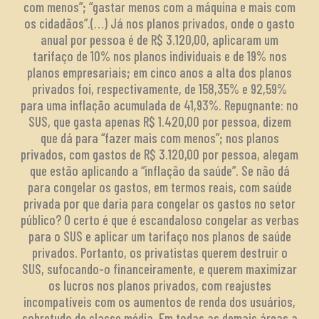
com menos”; “gastar menos com a máquina e mais com
os cidadãos”.(…) Já nos planos privados, onde o gasto
anual por pessoa é de R$ 3.120,00, aplicaram um
tarifaço de 10% nos planos individuais e de 19% nos
planos empresariais; em cinco anos a alta dos planos
privados foi, respectivamente, de 158,35% e 92,59%
para uma inflação acumulada de 41,93%. Repugnante: no
SUS, que gasta apenas R$ 1.420,00 por pessoa, dizem
que dá para “fazer mais com menos”; nos planos
privados, com gastos de R$ 3.120,00 por pessoa, alegam
que estão aplicando a “inflação da saúde”. Se não dá
para congelar os gastos, em termos reais, com saúde
privada por que daria para congelar os gastos no setor
público? O certo é que é escandaloso congelar as verbas
para o SUS e aplicar um tarifaço nos planos de saúde
privados. Portanto, os privatistas querem destruir o
SUS, sufocando-o financeiramente, e querem maximizar
os lucros nos planos privados, com reajustes
incompatíveis com os aumentos de renda dos usuários,
sobretudo de classe média. Em todas as demais áreas a