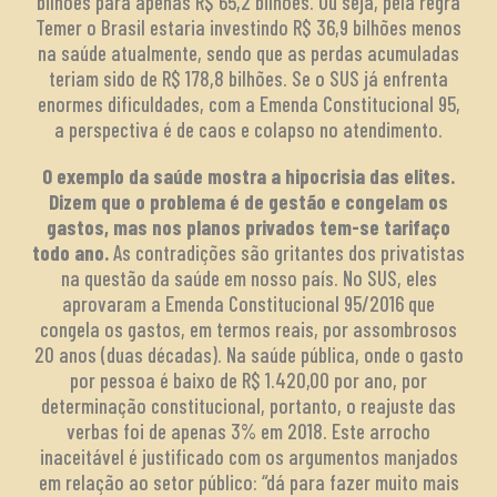
bilhões para apenas R$ 65,2 bilhões. Ou seja, pela regra
Temer o Brasil estaria investindo R$ 36,9 bilhões menos
na saúde atualmente, sendo que as perdas acumuladas
teriam sido de R$ 178,8 bilhões. Se o SUS já enfrenta
enormes dificuldades, com a Emenda Constitucional 95,
a perspectiva é de caos e colapso no atendimento.
O exemplo da saúde mostra a hipocrisia das elites.
Dizem que o problema é de gestão e congelam os
gastos, mas nos planos privados tem-se tarifaço
todo ano.
As contradições são gritantes dos privatistas
na questão da saúde em nosso país. No SUS, eles
aprovaram a Emenda Constitucional 95/2016 que
congela os gastos, em termos reais, por assombrosos
20 anos (duas décadas). Na saúde pública, onde o gasto
por pessoa é baixo de R$ 1.420,00 por ano, por
determinação constitucional, portanto, o reajuste das
verbas foi de apenas 3% em 2018. Este arrocho
inaceitável é justificado com os argumentos manjados
em relação ao setor público: “dá para fazer muito mais