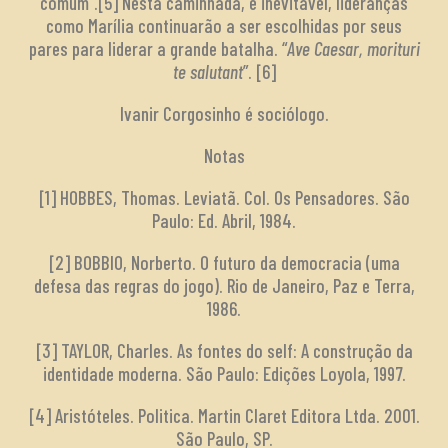
comum”.[5] Nesta caminhada, é inevitável, lideranças
como Marília continuarão a ser escolhidas por seus
pares para liderar a grande batalha. “
Ave Caesar, morituri
te salutant
”. [6]
Ivanir Corgosinho é sociólogo.
Notas
[1] HOBBES, Thomas. Leviatã. Col. Os Pensadores. São
Paulo: Ed. Abril, 1984.
[2] BOBBIO, Norberto. O futuro da democracia (uma
defesa das regras do jogo). Rio de Janeiro, Paz e Terra,
1986.
[3] TAYLOR, Charles. As fontes do self: A construção da
identidade moderna. São Paulo: Edições Loyola, 1997.
[4] Aristóteles. Politica. Martin Claret Editora Ltda. 2001.
São Paulo, SP.