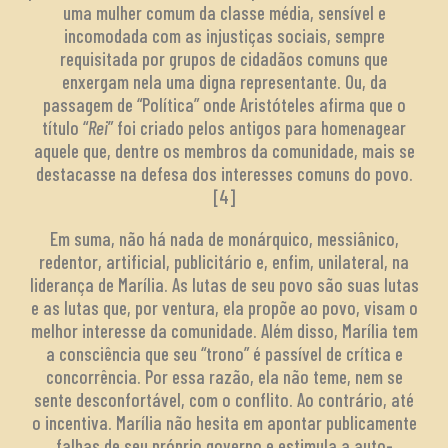
uma mulher comum da classe média, sensível e
incomodada com as injustiças sociais, sempre
requisitada por grupos de cidadãos comuns que
enxergam nela uma digna representante. Ou, da
passagem de “Política” onde Aristóteles afirma que o
título “
Rei
” foi criado pelos antigos para homenagear
aquele que, dentre os membros da comunidade, mais se
destacasse na defesa dos interesses comuns do povo.
[4]
Em suma, não há nada de monárquico, messiânico,
redentor, artificial, publicitário e, enfim, unilateral, na
liderança de Marília. As lutas de seu povo são suas lutas
e as lutas que, por ventura, ela propõe ao povo, visam o
melhor interesse da comunidade. Além disso, Marília tem
a consciência que seu “trono” é passível de crítica e
concorrência. Por essa razão, ela não teme, nem se
sente desconfortável, com o conflito. Ao contrário, até
o incentiva. Marília não hesita em apontar publicamente
falhas de seu próprio governo e estimula a auto-