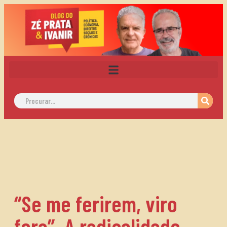
“Se me ferirem, viro
fera”. A radicalidade