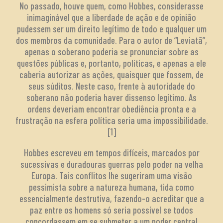
No passado, houve quem, como Hobbes, considerasse
inimaginável que a liberdade de ação e de opinião
pudessem ser um direito legítimo de todo e qualquer um
dos membros da comunidade. Para o autor de “Leviatã”,
apenas o soberano poderia se pronunciar sobre as
questões públicas e, portanto, políticas, e apenas a ele
caberia autorizar as ações, quaisquer que fossem, de
seus súditos. Neste caso, frente à autoridade do
soberano não poderia haver dissenso legítimo. As
ordens deveriam encontrar obediência pronta e a
frustração na esfera política seria uma impossibilidade.
[1]
Hobbes escreveu em tempos difíceis, marcados por
sucessivas e duradouras guerras pelo poder na velha
Europa. Tais conflitos lhe sugeriram uma visão
pessimista sobre a natureza humana, tida como
essencialmente destrutiva, fazendo-o acreditar que a
paz entre os homens só seria possível se todos
concordassem em se submeter a um poder central