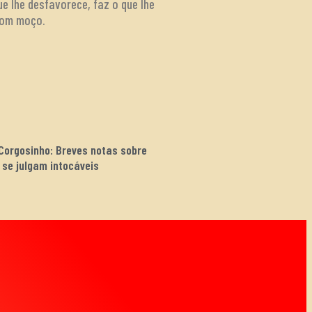
e lhe desfavorece, faz o que lhe
 bom moço.
 Corgosinho: Breves notas sobre
 se julgam intocáveis