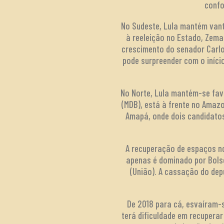
confo
No Sudeste, Lula mantém van
à reeleição no Estado, Zema
crescimento do senador Carlo
pode surpreender com o iníci
No Norte, Lula mantém-se fav
(MDB), está à frente no Amaz
Amapá, onde dois candidatos
A recuperação de espaços no
apenas é dominado por Bols
(União). A cassação do depu
De 2018 para cá, esvaíram-s
terá dificuldade em recupera