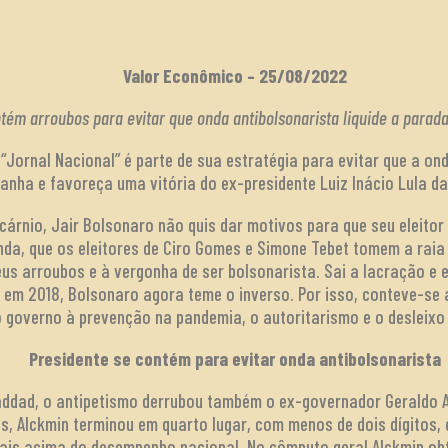
Valor Econômico – 25/08/2022
tém arroubos para evitar que onda antibolsonarista liquide a parada
 “Jornal Nacional” é parte de sua estratégia para evitar que a 
anha e favoreça uma vitória do ex-presidente Luiz Inácio Lula da
cárnio, Jair Bolsonaro não quis dar motivos para que seu eleit
inda, que os eleitores de Ciro Gomes e Simone Tebet tomem a raia
us arroubos e à vergonha de ser bolsonarista. Sai a lacração e
o em 2018, Bolsonaro agora teme o inverso. Por isso, conteve-se
o governo à prevenção na pandemia, o autoritarismo e o desleixo
Presidente se contém para evitar onda antibolsonarista
addad, o antipetismo derrubou também o ex-governador Geraldo A
, Alckmin terminou em quarto lugar, com menos de dois dígitos,
uais acima do desempenho nacional. No cômputo geral,Alckmin ob