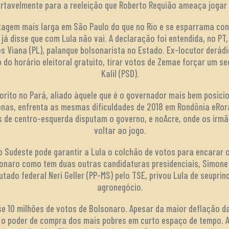
rtavelmente para a reeleição que Roberto Requião ameaça jogar 
tagem mais larga em São Paulo do que no Rio e se esparrama co
 já disse que com Lula não vai. A declaração foi entendida, no P
s Viana (PL), palanque bolsonarista no Estado. Ex-locutor derád
o do horário eleitoral gratuito, tirar votos de Zemae forçar um 
Kalil (PSD).
orito no Pará, aliado àquele que é o governador mais bem posici
onas, enfrenta as mesmas dificuldades de 2018 em Rondônia eRor
 de centro-esquerda disputam o governo, e noAcre, onde os irmã
voltar ao jogo.
 Sudeste pode garantir a Lula o colchão de votos para encarar 
onaro como tem duas outras candidaturas presidenciais, Simone 
tado federal Neri Geller (PP-MS) pelo TSE, privou Lula de seuprinc
agronegócio.
e 10 milhões de votos de Bolsonaro. Apesar da maior deflação d
r o poder de compra dos mais pobres em curto espaço de tempo. A