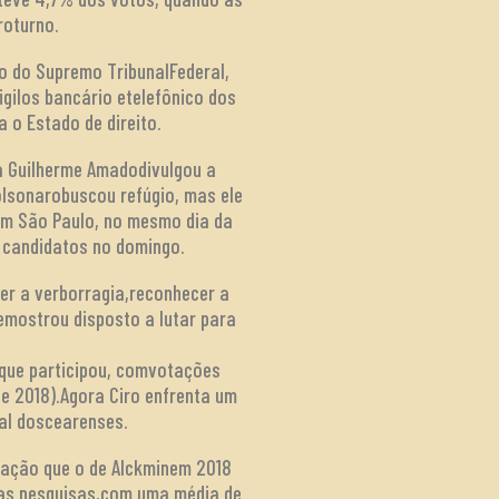
roturno.
ro do Supremo TribunalFederal,
igilos bancário etelefônico dos
 o Estado de direito.
a Guilherme Amadodivulgou a
olsonarobuscou refúgio, mas ele
lem São Paulo, no mesmo dia da
e candidatos no domingo.
er a verborragia,reconhecer a
emostrou disposto a lutar para
e que participou, comvotações
 e 2018).Agora Ciro enfrenta um
ial doscearenses.
enação que o de Alckminem 2018
 nas pesquisas,com uma média de