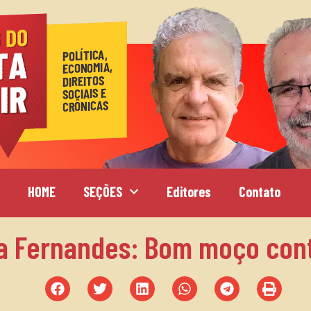
HOME
SEÇÕES
Editores
Contato
na Fernandes: Bom moço contr