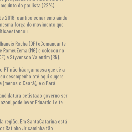
mquinto do paulista (22%).
 de 2018, oantibolsonarismo ainda
a mesma força do movimento que
íticaestancou.
 Ibaneis Rocha (DF) eComandante
) e RomeuZema (MG) e colocou no
CE) e Styvenson Valentim (RN).
do PT não háargamassa que dê a
seu desempenho até aqui sugere
 (menos o Ceará), e o Pará.
candidatura petistaao governo ser
enzoni,pode levar Eduardo Leite
 da região. Em SantaCatarina está
dor Ratinho Jr.caminha tão