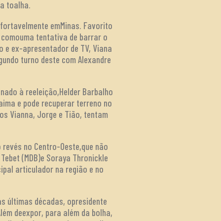
a toalha.
nfortavelmente emMinas. Favorito
T, comouma tentativa de barrar o
io e ex-apresentador de TV, Viana
segundo turno deste com Alexandre
onado à reeleição,Helder Barbalho
aima e pode recuperar terreno no
os Vianna, Jorge e Tião, tentam
o revés no Centro-Oeste,que não
Tebet (MDB)e Soraya Thronickle
ipal articulador na região e no
as últimas décadas, opresidente
lém deexpor, para além da bolha,