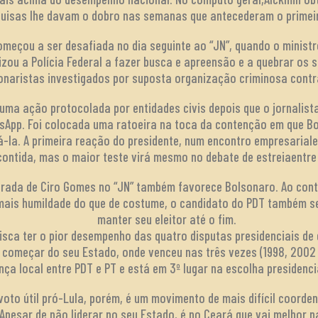
uisas lhe davam o dobro nas semanas que antecederam o primei
omeçou a ser desafiada no dia seguinte ao “JN”, quando o minist
zou a Polícia Federal a fazer busca e apreensão e a quebrar os s
naristas investigados por suposta organização criminosa contra
uma ação protocolada por entidades civis depois que o jornalist
tsApp. Foi colocada uma ratoeira na toca da contenção em que B
á-la. A primeira reação do presidente, num encontro empresaria
contida, mas o maior teste virá mesmo no debate de estreiaentr
erada de Ciro Gomes no “JN” também favorece Bolsonaro. Ao cont
mais humildade do que de costume, o candidato do PDT também s
manter seu eleitor até o fim.
rrisca ter o pior desempenho das quatro disputas presidenciais d
A começar do seu Estado, onde venceu nas três vezes (1998, 2002
nça local entre PDT e PT e está em 3º lugar na escolha presidenc
voto útil pró-Lula, porém, é um movimento de mais difícil coord
 Apesar de não liderar no seu Estado, é no Ceará que vai melhor