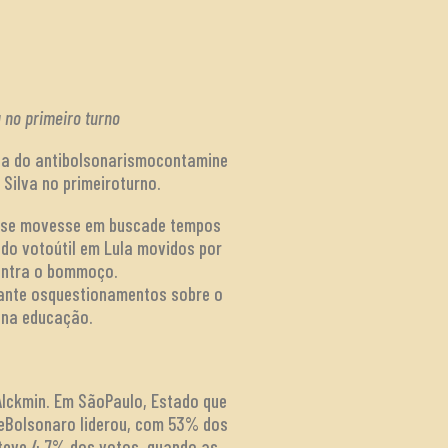
 no primeiro turno
onda do antibolsonarismocontamine
 Silva no primeiroturno.
or se movesse em buscade tempos
 do votoútil em Lula movidos por
 entra o bommoço.
 ante osquestionamentos sobre o
 na educação.
lckmin. Em SãoPaulo, Estado que
 eBolsonaro liderou, com 53% dos
teve 4,7% dos votos, quando as