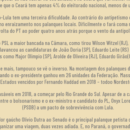
e que o Ceará tem apenas 4% do eleitorado nacional, menos de u
-Lula tem uma terceira dificuldade. Ao contrário do antipetismo
o enraizamento nos palanques locais. Dificilmente o fará com
volta do PT ao poder quatro anos atrás porque o vento da antipol
 PSL a maior bancada na Câmara, como tirou Wilson Witzel (RJ),
lavancou as candidaturas de João Doria (SP), Eduardo Leite (RS
como Major Olimpio (SP), Arolde de Oliveira (RJ), Eduardo Girão(
te mais, tampouco se vê o inverso. Na montagem dos palanques 
uando o ex-presidente ganhou em 26 unidades da Federação. Mas
 Estados vencidos por Fernando Haddad em 2018 – todoo Nordeste
nsáveis em 2018, a começar pelo Rio Grande do Sul. Apesar de a 
ntre o bolsonarismo e o ex-ministro e candidato do PL, Onyx Lor
(PSDB) a um pacto de sobrevivência com Lula.
or gaúcho Olívio Dutra ao Senado é o principal palanque petista
organizar uma viagem, duas vezes adiada. E, no Paraná, o governa