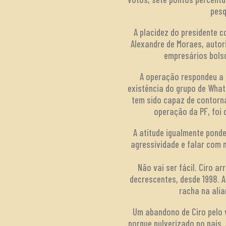
pesq
A placidez do presidente c
Alexandre de Moraes, autori
empresários bolso
A operação respondeu a 
existência do grupo de Wha
tem sido capaz de contorn
operação da PF, foi 
A atitude igualmente pond
agressividade e falar com 
Não vai ser fácil. Ciro a
decrescentes, desde 1998. 
racha na alia
Um abandono de Ciro pelo 
porque pulverizado no país.