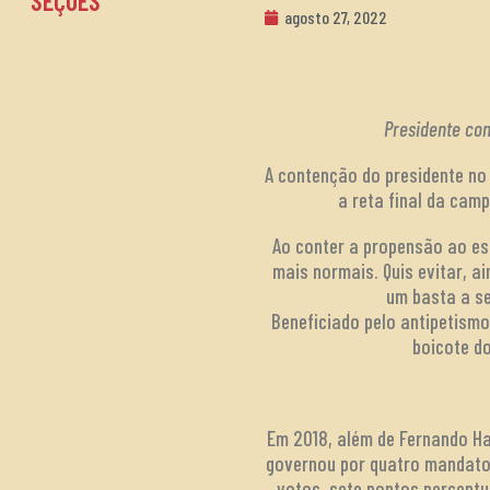
SEÇÕES
agosto 27, 2022
Presidente con
A contenção do presidente no
a reta final da camp
Ao conter a propensão ao es
mais normais. Quis evitar, a
um basta a se
Beneficiado pelo antipetism
boicote d
Em 2018, além de Fernando H
governou por quatro mandatos
votos, sete pontos percent