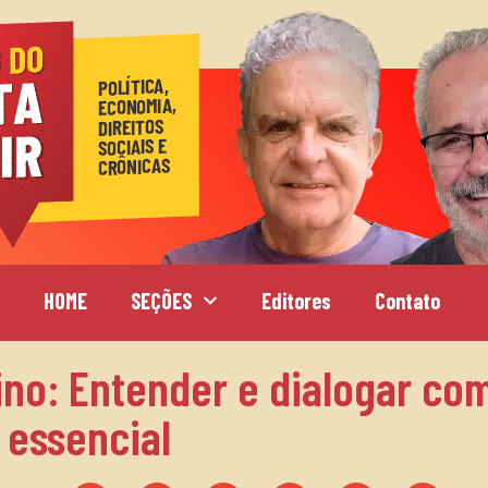
HOME
SEÇÕES
Editores
Contato
no: Entender e dialogar com
 essencial