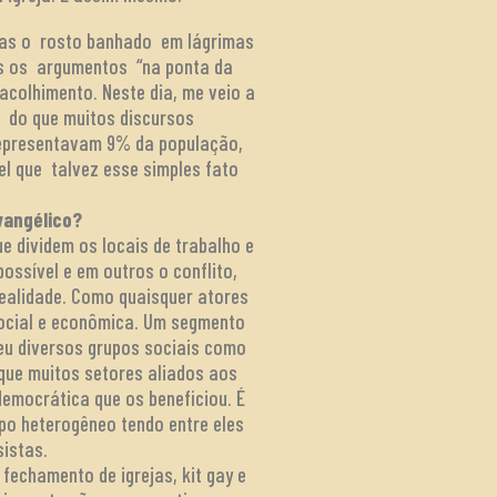
 Mas o rosto banhado em lágrimas
dos os argumentos “na ponta da
acolhimento. Neste dia, me veio a
s do que muitos discursos
 representavam 9% da população,
l que talvez esse simples fato
vangélico?
e dividem os locais de trabalho e
ossível e em outros o conflito,
 realidade. Como quaisquer atores
social e econômica. Um segmento
eu diversos grupos sociais como
 que muitos setores aliados aos
emocrática que os beneficiou. É
po heterogêneo tendo entre eles
istas.
echamento de igrejas, kit gay e