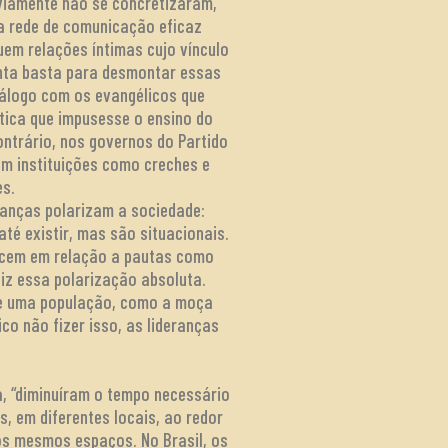
bviamente não se concretizaram,
a rede de comunicação eficaz
em relações íntimas cujo vínculo
enta basta para desmontar essas
iálogo com os evangélicos que
tica que impusesse o ensino do
ntrário, nos governos do Partido
om instituições como creches e
es.
ranças polarizam a sociedade:
é existir, mas são situacionais.
hecem em relação a pautas como
diz essa polarização absoluta.
ste uma população, como a moça
co não fizer isso, as lideranças
a, “diminuíram o tempo necessário
 em diferentes locais, ao redor
os mesmos espaços. No Brasil, os