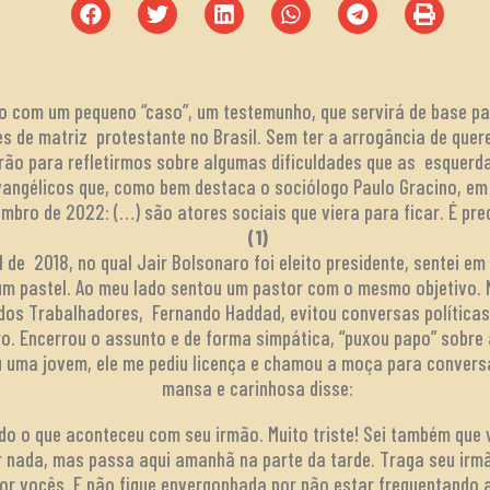
xto com um pequeno “caso”, um testemunho, que servirá de base
es de matriz protestante no Brasil. Sem ter a arrogância de qu
rão para refletirmos sobre algumas dificuldades que as esquerd
angélicos que, como bem destaca o sociólogo Paulo Gracino, em e
mbro de 2022: (…) são atores sociais que viera para ficar. É prec
(1)
 de 2018, no qual Jair Bolsonaro foi eleito presidente, sentei em
m pastel. Ao meu lado sentou um pastor com o mesmo objetivo. 
 dos Trabalhadores, Fernando Haddad, evitou conversas políticas
o. Encerrou o assunto e de forma simpática, “puxou papo” sobre 
uma jovem, ele me pediu licença e chamou a moça para convers
mansa e carinhosa disse:
do o que aconteceu com seu irmão. Muito triste! Sei também qu
 nada, mas passa aqui amanhã na parte da tarde. Traga seu ir
or vocês. E não fique envergonhada por não estar frequentando a