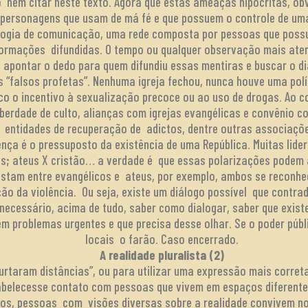
o nem citar neste texto. Agora que estas ameaças hipócritas, o
e personagens que usam de má fé e que possuem o controle de um
ogia de comunicação, uma rede composta por pessoas que possu
nformações difundidas. O tempo ou qualquer observação mais at
a apontar o dedo para quem difundiu essas mentiras e buscar o d
 “falsos profetas”. Nenhuma igreja fechou, nunca houve uma polí
o o incentivo à sexualização precoce ou ao uso de drogas. Ao co
berdade de culto, alianças com igrejas evangélicas e convênio c
entidades de recuperação de adictos, dentre outras associaçõ
ença é o pressuposto da existência de uma República. Muitas lide
s; ateus X cristão… a verdade é que essas polarizações podem at
istam entre evangélicos e ateus, por exemplo, ambos se recon
ão da violência. Ou seja, existe um diálogo possível que contra
necessário, acima de tudo, saber como dialogar, saber que exi
m problemas urgentes e que precisa desse olhar. Se o poder públi
locais o farão. Caso encerrado.
A realidade pluralista (2)
rtaram distâncias”, ou para utilizar uma expressão mais corret
belecesse contato com pessoas que vivem em espaços diferentes,
sos, pessoas com visões diversas sobre a realidade convivem n