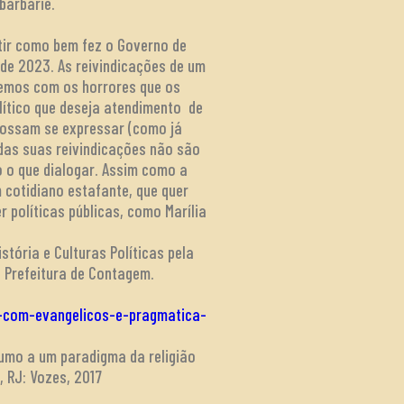
barbárie.
stir como bem fez o Governo de
de 2023. As reivindicações de um
aremos com os horrores que os
lítico que deseja atendimento de
 possam se expressar (como já
das suas reivindicações não são
o o que dialogar. Assim como a
cotidiano estafante, que quer
 políticas públicas, como Marília
tória e Culturas Políticas pela
a Prefeitura de Contagem.
o-com-evangelicos-e-pragmatica-
 rumo a um paradigma da religião
, RJ: Vozes, 2017