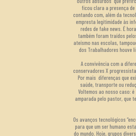
outros absurdos que prefir
ficou clara a presença d
contando com, além da tecnol
empresta legitimidade às i
redes de fake news. É hor
também foram traídos pelos
ateísmo nas escolas, tampouc
dos Trabalhadores houve li
A convivência com a difer
conservadores X progressista
Por mais diferenças que ex
saúde, transporte ou reduç
Voltemos ao nosso caso: é 
amparada pelo pastor, que te
Os avanços tecnológicos “encu
para que um ser humano esta
do mundo. Hoje, grupos diver