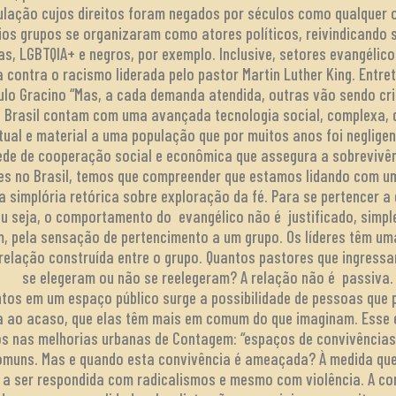
ação cujos direitos foram negados por séculos como qualquer ou
os grupos se organizaram como atores políticos, reivindicando s
tas, LGBTQIA+ e negros, por exemplo. Inclusive, setores evangélic
a contra o racismo liderada pelo pastor Martin Luther King. Entr
ulo Gracino “Mas, a cada demanda atendida, outras vão sendo cri
o Brasil contam com uma avançada tecnologia social, complexa, 
tual e material a uma população que por muitos anos foi negligenc
de de cooperação social e econômica que assegura a sobrevivênc
ões no Brasil, temos que compreender que estamos lidando com 
a simplória retórica sobre exploração da fé. Para se pertencer a
Ou seja, o comportamento do evangélico não é justificado, simp
m, pela sensação de pertencimento a um grupo. Os líderes têm uma
relação construída entre o grupo. Quantos pastores que ingressar
se elegeram ou não se reelegeram? A relação não é passiva.
tos em um espaço público surge a possibilidade de pessoas que p
 ao acaso, que elas têm mais em comum do que imaginam. Esse é
s nas melhorias urbanas de Contagem: “espaços de convivências”
omuns. Mas e quando esta convivência é ameaçada? À medida que
a ser respondida com radicalismos e mesmo com violência. A co