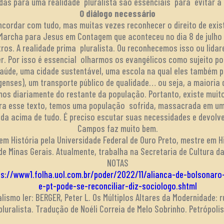
das para uma realidade pluralista são essenciais para evitar a 
O diálogo necessário
oncordar com tudo, mas muitas vezes reconhecer o direito de exi
 Marcha para Jesus em Contagem que aconteceu no dia 8 de julho 
tros. A realidade prima pluralista. Ou reconhecemos isso ou lid
r. Por isso é essencial olharmos os evangélicos como sujeito po
saúde, uma cidade sustentável, uma escola na qual eles também
enses), um transporte público de qualidade… ou seja, a maioria 
mos diariamente do restante da população. Portanto, existe muit
ura esse texto, temos uma população sofrida, massacrada em um 
da acima de tudo. É preciso escutar suas necessidades e devolver
Campos faz muito bem.
m História pela Universidade Federal de Ouro Preto, mestre em His
de Minas Gerais. Atualmente, trabalha na Secretaria de Cultura d
NOTAS
ps://www1.folha.uol.com.br/poder/2022/11/alianca-de-bolsonar
e-pt-pode-se-reconciliar-diz-sociologo.shtml
alismo ler: BERGER, Peter L. Os Múltiplos Altares da Modernidade:
luralista. Tradução de Noéli Correia de Melo Sobrinho. Petrópolis