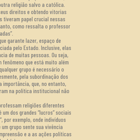
tra religião salvo a católica.
eus direitos e obtendo vitorias
os tiveram papel crucial nessas
etanto, como ressalta o professor
adas”.
que garante lazer, espaço de
iada pelo Estado. Inclusive, elas
ia de muitas pessoas. Ou seja,
um fenômeno que está muito além
 qualquer grupo é necessário o
lesmente, pela subordinação dos
 importância, que, no entanto,
am na política institucional não
rofessam religiões diferentes
 um dos grandes “lucros” sociais
, por exemplo, onde indivíduos
 um grupo sente sua vivência
mpreensão e a as ações políticas