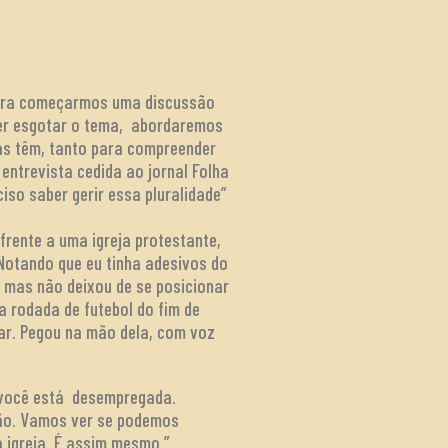
 para começarmos uma discussão
erer esgotar o tema, abordaremos
as têm, tanto para compreender
ntrevista cedida ao jornal Folha
iso saber gerir essa pluralidade”
 frente a uma igreja protestante,
Notando que eu tinha adesivos do
 mas não deixou de se posicionar
a rodada de futebol do fim de
ar. Pegou na mão dela, com voz
e você está desempregada.
mão. Vamos ver se podemos
 igreja. É assim mesmo.”