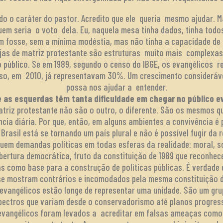
do o caráter do pastor. Acredito que ele queria mesmo ajudar.
uem seria o voto dela. Eu, naquela mesa tinha dados, tinha to
m fosse, sem a mínima modéstia, mas não tinha a capacidade de 
ejas de matriz protestante são estruturas muito mais complexa
 público. Se em 1989, segundo o censo do IBGE, os evangélicos
so, em 2010, já representavam 30%. Um crescimento consideráve
possa nos ajudar a entender.
e as esquerdas têm tanta dificuldade em chegar no público e
triz protestante não são o outro, o diferente. São os mesmos qu
ia diária. Por que, então, em alguns ambientes a convivência é p
Brasil está se tornando um país plural e não é possível fugir da
suem demandas políticas em todas esferas da realidade: moral, 
bertura democrática, fruto da constituição de 1989 que reconhec
as como base para a construção de políticas públicas. É verdade
 se mostram contrários e incomodados pela mesma constituição d
 evangélicos estão longe de representar uma unidade. São um gru
pectros que variam desde o conservadorismo até planos progress
evangélicos foram levados a acreditar em falsas ameaças como f