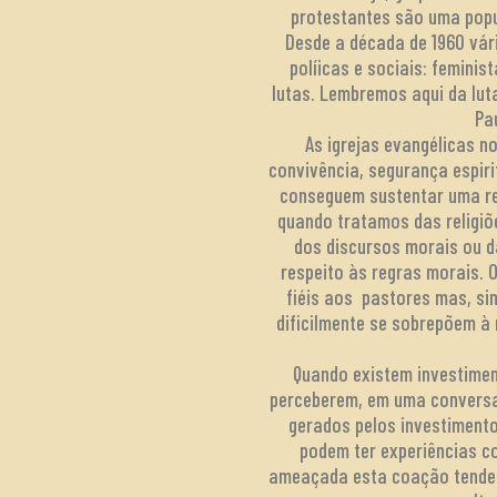
protestantes são uma popul
Desde a década de 1960 vári
políicas e sociais: feminis
lutas. Lembremos aqui da lut
Pa
As igrejas evangélicas n
convivência, segurança espiri
conseguem sustentar uma re
quando tratamos das religi
dos discursos morais ou d
respeito às regras morais. 
fiéis aos pastores mas, si
dificilmente se sobrepõem à 
Quando existem investimen
perceberem, em uma conversa
gerados pelos investimento
podem ter experiências c
ameaçada esta coação tende 