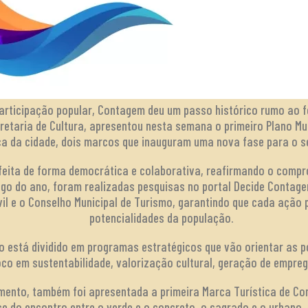
articipação popular, Contagem deu um passo histórico rumo ao fo
cretaria de Cultura, apresentou nesta semana o primeiro Plano Mu
ca da cidade, dois marcos que inauguram uma nova fase para o se
 feita de forma democrática e colaborativa, reafirmando o comp
ongo do ano, foram realizadas pesquisas no portal Decide Contag
vil e o Conselho Municipal de Turismo, garantindo que cada ação 
potencialidades da população.
o está dividido em programas estratégicos que vão orientar as po
co em sustentabilidade, valorização cultural, geração de empreg
mento, também foi apresentada a primeira Marca Turística de Co
e do encontro entre o verde e o concreto, o sagrado e o urbano, 