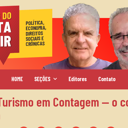
HOME
SEÇÕES
Editores
Contato
toTurismo em Contagem — o 
a