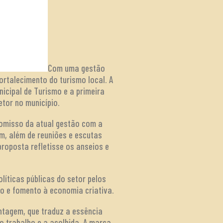
Com uma gestão
rtalecimento do turismo local. A
nicipal de Turismo e a primeira
tor no município.
romisso da atual gestão com a
em, além de reuniões e escutas
proposta refletisse os anseios e
líticas públicas do setor pelos
o e fomento à economia criativa.
ntagem, que traduz a essência
o trabalho e a acolhida. A marca