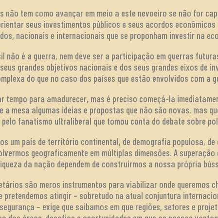
s não tem como avançar em meio a este nevoeiro se não for capa
orientar seus investimentos públicos e seus acordos econômicos
ados, nacionais e internacionais que se proponham investir na eco
il não é a guerra, nem deve ser a participação em guerras futuras
 seus grandes objetivos nacionais e dos seus grandes eixos de i
mplexa do que no caso dos países que estão envolvidos com a g
r tempo para amadurecer, mas é preciso começá-la imediatament
e a mesa algumas ideias e propostas que não são novas, mas qu
 pelo fanatismo ultraliberal que tomou conta do debate sobre po
s um país de território continental, de demografia populosa, de 
lvermos geograficamente em múltiplas dimensões. A superação 
riqueza da nação dependem de construirmos a nossa própria búss
tários são meros instrumentos para viabilizar onde queremos ch
 pretendemos atingir – sobretudo na atual conjuntura internacio
 segurança – exige que saibamos em que regiões, setores e pro
o das áreas, desafios e oportunidades em que as nossas vantag