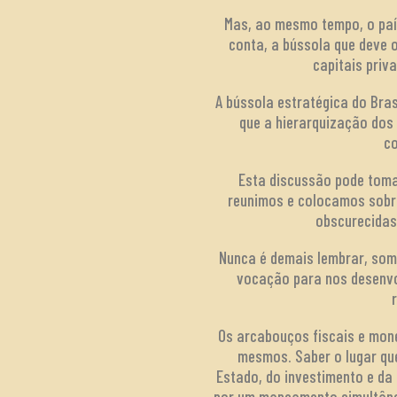
Mas, ao mesmo tempo, o paí
conta, a bússola que deve 
capitais priv
A bússola estratégica do Bras
que a hierarquização dos
co
Esta discussão pode toma
reunimos e colocamos sobr
obscurecidas
Nunca é demais lembrar, somo
vocação para nos desenvo
Os arcabouços fiscais e mone
mesmos. Saber o lugar que
Estado, do investimento e da
por um mapeamento simultâne