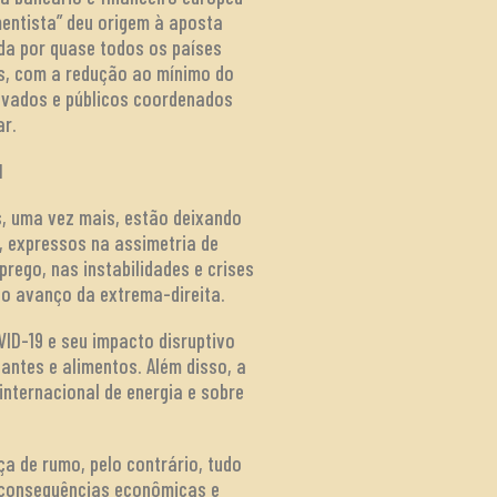
entista” deu origem à aposta
da por quase todos os países
os, com a redução ao mínimo do
rivados e públicos coordenados
ar.
l
s, uma vez mais, estão deixando
, expressos na assimetria de
rego, nas instabilidades e crises
no avanço da extrema-direita.
ID-19 e seu impacto disruptivo
zantes e alimentos. Além disso, a
nternacional de energia e sobre
a de rumo, pelo contrário, tudo
m consequências econômicas e