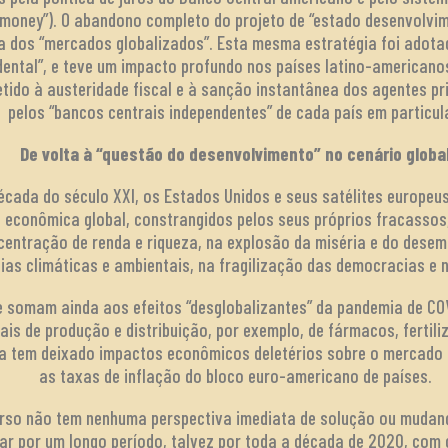
 money”). O abandono completo do projeto de “estado desenvolvim
a dos “mercados globalizados”. Esta mesma estratégia foi adota
dental”, e teve um impacto profundo nos países latino-american
tido à austeridade fiscal e à sanção instantânea dos agentes p
pelos “bancos centrais independentes” de cada país em particul
De volta à “questão do desenvolvimento” no cenário globa
década do século XXI, os Estados Unidos e seus satélites europeu
a econômica global, constrangidos pelos seus próprios fracassos
entração de renda e riqueza, na explosão da miséria e do desemp
ias climáticas e ambientais, na fragilização das democracias e 
 somam ainda aos efeitos “desglobalizantes” da pandemia de COV
ais de produção e distribuição, por exemplo, de fármacos, fertili
ia tem deixado impactos econômicos deletérios sobre o mercado i
as taxas de inflação do bloco euro-americano de países.
urso não tem nenhuma perspectiva imediata de solução ou mudanç
tar por um longo período, talvez por toda a década de 2020, co