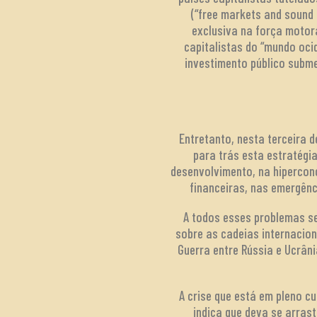
(“free markets and sound
exclusiva na força motor
capitalistas do “mundo oci
investimento público subme
Entretanto, nesta terceira 
para trás esta estratégi
desenvolvimento, na hiperconc
financeiras, nas emergênc
A todos esses problemas se
sobre as cadeias internacion
Guerra entre Rússia e Ucrân
A crise que está em pleno c
indica que deva se arras