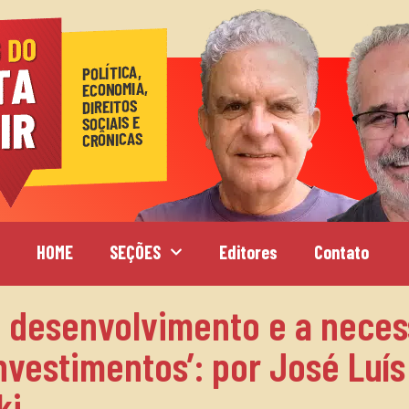
HOME
SEÇÕES
Editores
Contato
o desenvolvimento e a nece
nvestimentos’: por José Luís 
ki