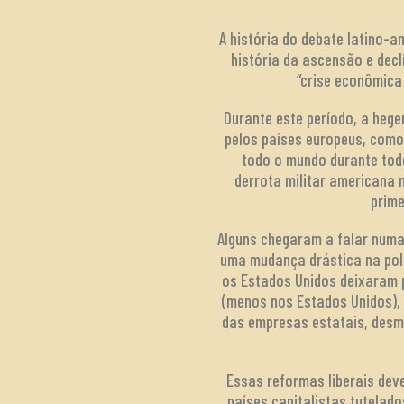
A história do debate latino-
história da ascensão e decl
“crise econômica
Durante este período, a hege
pelos países europeus, como
todo o mundo durante todo
derrota militar americana 
prime
Alguns chegaram a falar numa 
uma mudança drástica na polí
os Estados Unidos deixaram 
(menos nos Estados Unidos), 
das empresas estatais, desmo
Essas reformas liberais de
países capitalistas tutelado