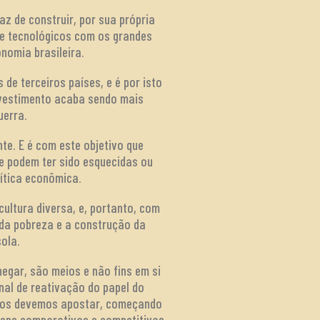
z de construir, por sua própria
 e tecnológicos com os grandes
nomia brasileira.
 de terceiros países, e é por isto
nvestimento acaba sendo mais
uerra.
e. E é com este objetivo que
e podem ter sido esquecidas ou
lítica econômica.
cultura diversa, e, portanto, com
da pobreza e a construção da
ola.
egar, são meios e não fins em si
nal de reativação do papel do
jetos devemos apostar, começando
ens comparativas e competitivas