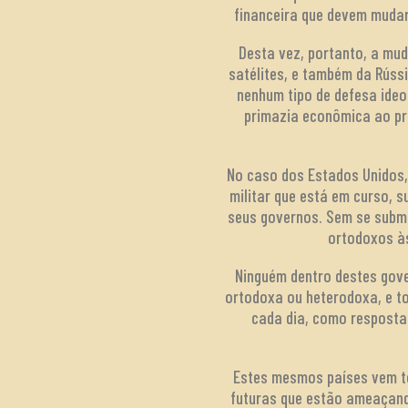
financeira que devem muda
Desta vez, portanto, a mud
satélites, e também da Rúss
nenhum tipo de defesa ide
primazia econômica ao pri
No caso dos Estados Unidos, 
militar que está em curso, 
seus governos. Sem se subme
ortodoxos às
Ninguém dentro destes gov
ortodoxa ou heterodoxa, e t
cada dia, como resposta 
Estes mesmos países vem to
futuras que estão ameaçand