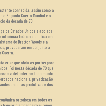
bastante conhecida, assim como a
re a Segunda Guerra Mundial e a
ício da década de 70.
a pelos Estados Unidos e apoiada
influência teórica e política em
 sistema de Bretton Woods e a
uros, provocaram em conjunto a
a Guerra.
ta crise que abriu as portas para
idos. Foi nesta década de 70 que
ssaram a defender em todo mundo
mercados nacionais, privatização
randes cadeiras produtivas e dos
econômica ortodoxa em todos os
ma bancário e financeiro europeu