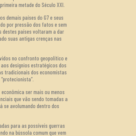
primeira metade do Século XXI.
dos demais países do G7 e seus
ndo por pressão dos fatos e sem
s destes países voltaram a dar
lado suas antigas crenças nas
vidos no confronto geopolítico e
 aos desígnios estratégicos dos
cas tradicionais dos economistas
 “protecionista”.
a econômica ser mais ou menos
enciais que vão sendo tomadas a
stá se avolumando dentro dos
adas para as possíveis guerras
mando na bússola comum que vem