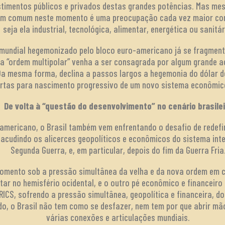
estimentos públicos e privados destas grandes potências. Mas me
 em comum neste momento é uma preocupação cada vez maior co
seja ela industrial, tecnológica, alimentar, energética ou sanitár
a mundial hegemonizado pelo bloco euro-americano já se fragmen
 “ordem multipolar” venha a ser consagrada por algum grande a
Da mesma forma, declina a passos largos a hegemonia do dólar 
ortas para nascimento progressivo de um novo sistema econômico
De volta à “questão do desenvolvimento” no cenário brasile
 americano, o Brasil também vem enfrentando o desafio de redefin
sacudindo os alicerces geopolíticos e econômicos do sistema int
Segunda Guerra, e, em particular, depois do fim da Guerra Fria
momento sob a pressão simultânea da velha e da nova ordem em c
tar no hemisfério ocidental, e o outro pé econômico e financeir
RICS, sofrendo a pressão simultânea, geopolítica e financeira, d
o, o Brasil não tem como se desfazer, nem tem por que abrir m
várias conexões e articulações mundiais.