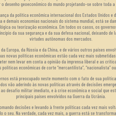
r o desenho geoeconômico do mundo projetando-se sobre toda a 
ança da política econômica internacional dos Estados Unidos e 
ia e demais economias nacionais do sistema mundial, está se da
ológica ou teorização econômica. Em todos os casos, os governo
ncípio da sua segurança e da sua defesa nacional, deixando de 
virtudes autônomas dos mercados.
da Europa, da Rússia e da China, e de vários outros países envol
suas novas políticas econômicas estão cada vez mais submetidas
ter nem levar em conta a opinião da imprensa liberal e as críti
 políticas econômicas de corte “mercantilista”, “nacionalista” ou
ernos está preocupado neste momento com o fato de sua polític
odos vão aderindo às novas políticas através de decisões emerg
ao desafio militar imediato, e à crise econômica e social que e
principais países envolvidos na Guerra da Ucrânia.
mando decisões e levando à frente políticas cada vez mais volt
o o seu. Na verdade, cada vez mais, a guerra está se transfor