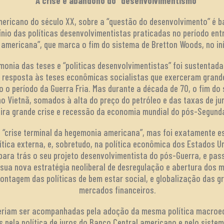
A crise e abandono do “desenvolvimentismo”
americano do século XX, sobre a “questão do desenvolvimento” é 
ínio das políticas desenvolvimentistas praticadas no período ent
 americana”, que marca o fim do sistema de Bretton Woods, no in
monia das teses e “politicas desenvolvimentistas” foi sustentad
 resposta às teses econômicas socialistas que exerceram grande 
 o período da Guerra Fria. Mas durante a década de 70, o fim do
no Vietnã, somados à alta do preço do petróleo e das taxas de j
ira grande crise e recessão da economia mundial do pós-Segund
“crise terminal da hegemonia americana”, mas foi exatamente es
tica externa, e, sobretudo, na política econômica dos Estados Un
para trás o seu projeto desenvolvimentista do pós-Guerra, e pa
sua nova estratégia neoliberal de desregulação e abertura dos 
ntagem das políticas de bem estar social, e globalização das g
mercados financeiros.
veriam ser acompanhadas pela adoção da mesma política macro
s pela política de juros do Banco Central americano e pelo siste