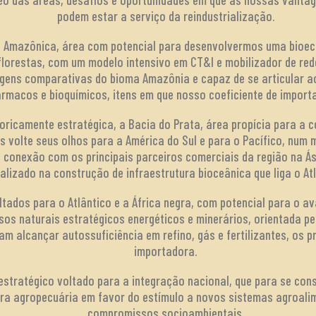
podem estar a serviço da reindustrialização.
a Amazônica, área com potencial para desenvolvermos uma bio
 florestas, com um modelo intensivo em CT&I e mobilizador de re
gens comparativas do bioma Amazônia e capaz de se articular a
ármacos e bioquímicos, itens em que nosso coeficiente de import
oricamente estratégica, a Bacia do Prata, área propícia para a 
s volte seus olhos para a América do Sul e para o Pacífico, num 
a conexão com os principais parceiros comerciais da região na Ási
alizado na construção de infraestrutura bioceânica que liga o Atl
tados para o Atlântico e a África negra, com potencial para o a
sos naturais estratégicos energéticos e minerários, orientada pe
m alcançar autossuficiência em refino, gás e fertilizantes, os p
importadora.
stratégico voltado para a integração nacional, que para se con
teira agropecuária em favor do estímulo a novos sistemas agroal
compromissos socioambientais.