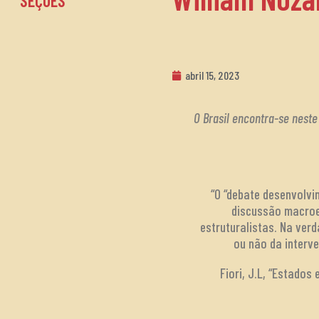
SEÇÕES
abril 15, 2023
O Brasil encontra-se nest
“O “debate desenvolvi
discussão macroe
estruturalistas. Na verd
ou não da interv
Fiori, J.L, “Estado