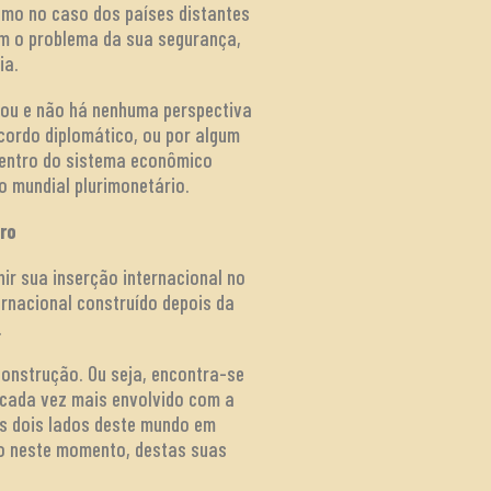
smo no caso dos países distantes
m o problema da sua segurança,
ia.
tou e não há nenhuma perspectiva
cordo diplomático, ou por algum
dentro do sistema econômico
 mundial plurimonetário.
iro
ir sua inserção internacional no
ernacional construído depois da
.
onstrução. Ou seja, encontra-se
o cada vez mais envolvido com a
os dois lados deste mundo em
ão neste momento, destas suas