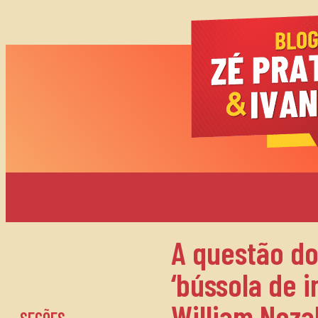
A questão d
‘bússola de i
William Noza