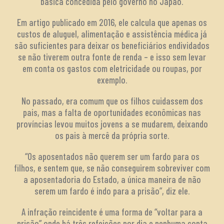
básica concedida pelo governo no Japão.
Em artigo publicado em 2016, ele calcula que apenas os
custos de aluguel, alimentação e assistência médica já
são suficientes para deixar os beneficiários endividados
se não tiverem outra fonte de renda – e isso sem levar
em conta os gastos com eletricidade ou roupas, por
exemplo.
No passado, era comum que os filhos cuidassem dos
pais, mas a falta de oportunidades econômicas nas
províncias levou muitos jovens a se mudarem, deixando
os pais à mercê da própria sorte.
“Os aposentados não querem ser um fardo para os
filhos, e sentem que, se não conseguirem sobreviver com
a aposentadoria do Estado, a única maneira de não
serem um fardo é indo para a prisão”, diz ele.
A infração reincidente é uma forma de “voltar para a
prisão” onde há três refeições por dia e nenhuma conta