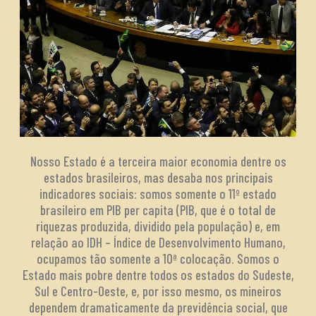
Nosso Estado é a terceira maior economia dentre os
estados brasileiros, mas desaba nos principais
indicadores sociais: somos somente o 11º estado
brasileiro em PIB per capita (PIB, que é o total de
riquezas produzida, dividido pela população) e, em
relação ao IDH – Índice de Desenvolvimento Humano,
ocupamos tão somente a 10ª colocação. Somos o
Estado mais pobre dentre todos os estados do Sudeste,
Sul e Centro-Oeste, e, por isso mesmo, os mineiros
dependem dramaticamente da previdência social, que