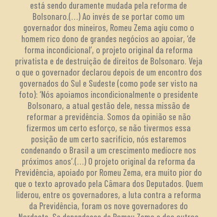
está sendo duramente mudada pela reforma de
Bolsonaro.(…) Ao invés de se portar como um
governador dos mineiros, Romeu Zema agiu como o
homem rico dono de grandes negócios ao apoiar, ‘de
forma incondicional’, o projeto original da reforma
privatista e de destruição de direitos de Bolsonaro. Veja
o que o governador declarou depois de um encontro dos
governados do Sul e Sudeste (como pode ser visto na
foto): ‘Nós apoiamos incondicionalmente o presidente
Bolsonaro, a atual gestão dele, nessa missão de
reformar a previdência. Somos da opinião se não
fizermos um certo esforço, se não tivermos essa
posição de um certo sacrifício, nós estaremos
condenando o Brasil a um crescimento medíocre nos
próximos anos’.(…) O projeto original da reforma da
Previdência, apoiado por Romeu Zema, era muito pior do
que o texto aprovado pela Câmara dos Deputados. Quem
liderou, entre os governadores, a luta contra a reforma
da Previdência, foram os nove governadores do
Nordeste. Se dependesse de Romeu Zema e dos outros