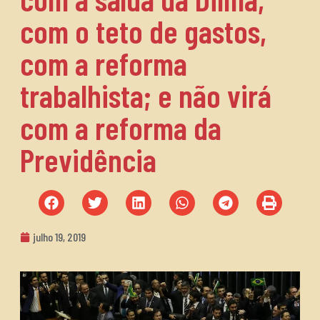
com o teto de gastos,
com a reforma
trabalhista; e não virá
com a reforma da
Previdência
julho 19, 2019