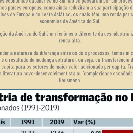
des economias da América do Sul não só passaram por um process
nos países europeus, como ainda reduziram a sua participação d
aíses da Europa e do Leste Asiático, os quais têm uma renda per 
economias da América do Sul.
ação da América do Sul é um fenômeno diferente da desindustrial
renda alta.
der a natureza da diferença entre os dois processos, temos inic
é o resultado de mudança estrutural, ou seja, da transferência
 capita para os setores de maior valor adicionado per capita. T
na literatura novo-desenvolvimentista ou “complexidade econômic
Hausmann.