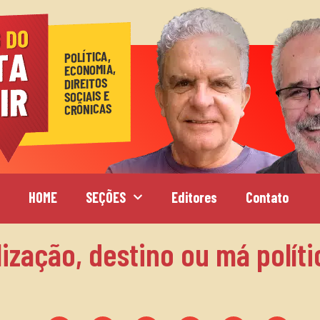
HOME
SEÇÕES
Editores
Contato
lização, destino ou má políti