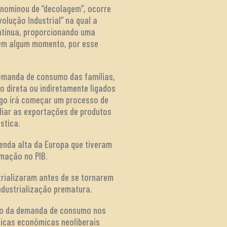
enominou de “decolagem”, ocorre
olução Industrial” na qual a
ntínua, proporcionando uma
 em algum momento, por esse
 demanda de consumo das famílias,
 direta ou indiretamente ligados
rego irá começar um processo de
pliar as exportações de produtos
stica.
enda alta da Europa que tiveram
mação no PIB.
trializaram antes de se tornarem
ndustrialização prematura.
ção da demanda de consumo nos
ticas econômicas neoliberais