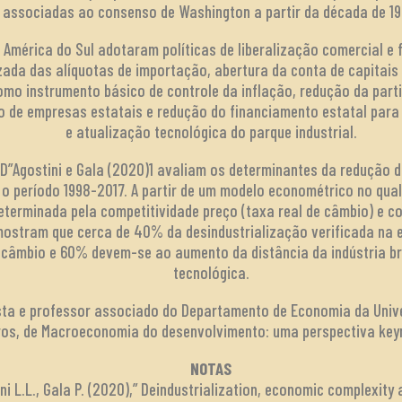
associadas ao consenso de Washington a partir da década de 19
América do Sul adotaram políticas de liberalização comercial e f
zada das alíquotas de importação, abertura da conta de capitai
mo instrumento básico de controle da inflação, redução da par
ão de empresas estatais e redução do financiamento estatal para
e atualização tecnológica do parque industrial.
, D”Agostini e Gala (2020)1 avaliam os determinantes da redução d
o período 1998-2017. A partir de um modelo econométrico no qual 
terminada pela competitividade preço (taxa real de câmbio) e co
mostram que cerca de 40% da desindustrialização verificada na 
câmbio e 60% devem-se ao aumento da distância da indústria bra
tecnológica.
a e professor associado do Departamento de Economia da Univers
vros, de Macroeconomia do desenvolvimento: uma perspectiva keyn
NOTAS
ini L.L., Gala P. (2020),” Deindustrialization, economic complexit