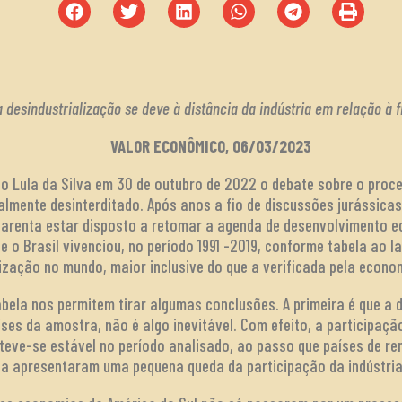
desindustrialização se deve à distância da indústria em relação à f
VALOR ECONÔMICO, 06/03/2023
io Lula da Silva em 30 de outubro de 2022 o debate sobre o proc
nalmente desinterditado. Após anos a fio de discussões jurássica
arenta estar disposto a retomar a agenda de desenvolvimento e
que o Brasil vivenciou, no período 1991 -2019, conforme tabela ao 
lização no mundo, maior inclusive do que a verificada pela econo
bela nos permitem tirar algumas conclusões. A primeira é que a 
s da amostra, não é algo inevitável. Com efeito, a participação
teve-se estável no período analisado, ao passo que países de r
ça apresentaram uma pequena queda da participação da indústria