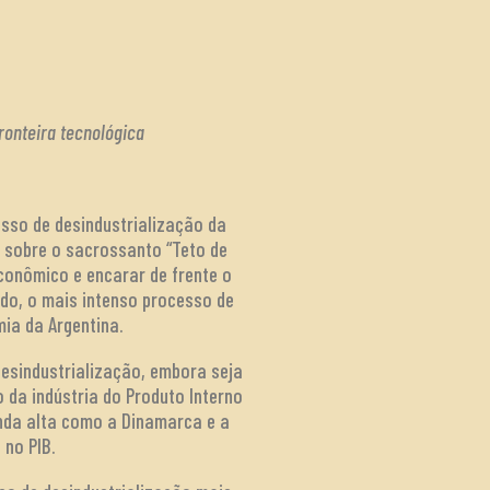
ronteira tecnológica
esso de desindustrialização da
s sobre o sacrossanto “Teto de
conômico e encarar de frente o
lado, o mais intenso processo de
mia da Argentina.
desindustrialização, embora seja
 da indústria do Produto Interno
enda alta como a Dinamarca e a
 no PIB.