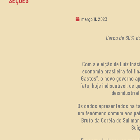
SEÇÕES
março 11, 2023
Cerca de 60% da 
Com a eleição de Luiz Inác
economia brasileira foi fi
Gastos”, o novo governo ap
fato, hoje indiscutível, de 
desindustria
Os dados apresentados na ta
um fenômeno comum aos paíse
Bruto da Coréia do Sul man
Suí