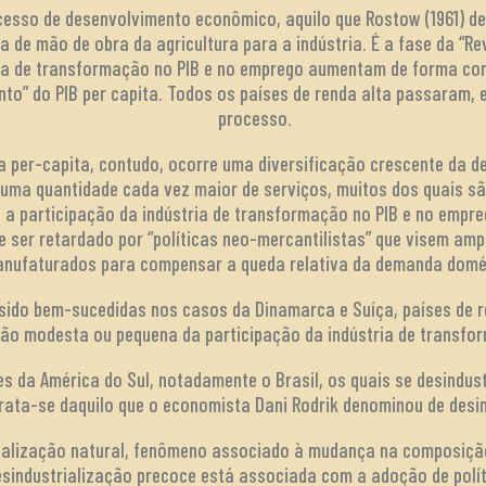
ocesso de desenvolvimento econômico, aquilo que Rostow (1961) d
 de mão de obra da agricultura para a indústria. É a fase da “Rev
ria de transformação no PIB e no emprego aumentam de forma co
nto” do PIB per capita. Todos os países de renda alta passaram,
processo.
nda per-capita, contudo, ocorre uma diversificação crescente da
ma quantidade cada vez maior de serviços, muitos dos quais são
o, a participação da indústria de transformação no PIB e no emp
ode ser retardado por “políticas neo-mercantilistas” que visem am
nufaturados para compensar a queda relativa da demanda domé
 sido bem-sucedidas nos casos da Dinamarca e Suíça, países de r
ão modesta ou pequena da participação da indústria de transfor
es da América do Sul, notadamente o Brasil, os quais se desindus
Trata-se daquilo que o economista Dani Rodrik denominou de desi
trialização natural, fenômeno associado à mudança na composi
desindustrialização precoce está associada com a adoção de polí