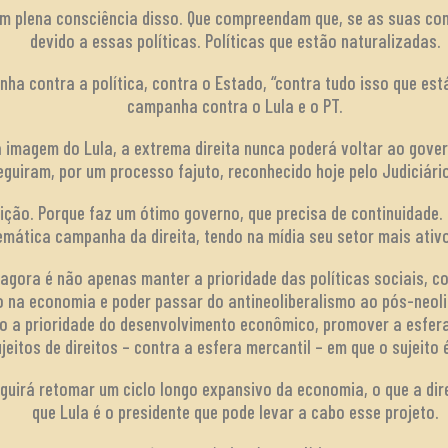
m plena consciência disso. Que compreendam que, se as suas con
devido a essas políticas. Políticas que estão naturalizadas.
a contra a política, contra o Estado, “contra tudo isso que está 
campanha contra o Lula e o PT.
a imagem do Lula, a extrema direita nunca poderá voltar ao gov
guiram, por um processo fajuto, reconhecido hoje pelo Judiciário
eição. Porque faz um ótimo governo, que precisa de continuidade.
emática campanha da direita, tendo na mídia seu setor mais ati
a agora é não apenas manter a prioridade das políticas sociais, 
o na economia e poder passar do antineoliberalismo ao pós-neoli
o a prioridade do desenvolvimento econômico, promover a esfera 
jeitos de direitos – contra a esfera mercantil – em que o sujeito 
guirá retomar um ciclo longo expansivo da economia, o que a dire
que Lula é o presidente que pode levar a cabo esse projeto.