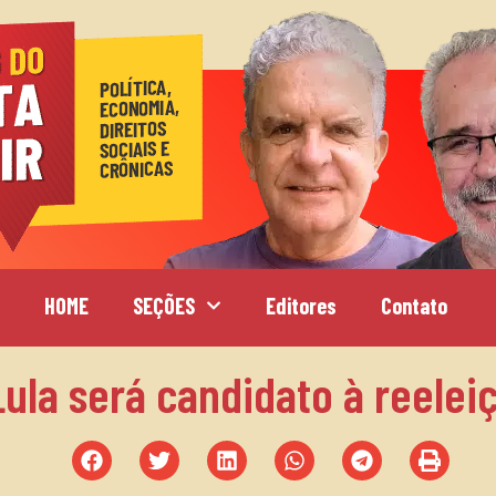
HOME
SEÇÕES
Editores
Contato
Lula será candidato à reelei