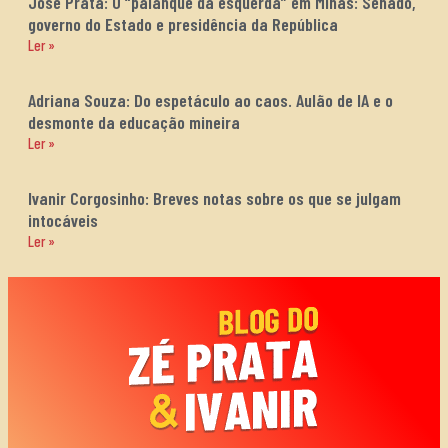
José Prata: O “palanque da esquerda” em Minas: Senado,
governo do Estado e presidência da República
Ler »
Adriana Souza: Do espetáculo ao caos. Aulão de IA e o
desmonte da educação mineira
Ler »
Ivanir Corgosinho: Breves notas sobre os que se julgam
intocáveis
Ler »