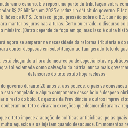
udaram o cenário. Ele repôs uma parte da tributação sobre com
cadar R$ 29 bilhões em 2023 e reduzir o déficit do governo. E f
 bilhões de ICMS. Com isso, jogou pressão sobre o BC, que não 
para manter os juros nas alturas. Certo ou errado, o discurso co
do ministro. (Outro depende de fogo amigo, mas isso é outra histó
erá agora se amparar na necessidade da reforma tributária e do 
para conter despesas em substituição ao famigerado teto de gas
s, está chegando a hora do mea-culpa de especialistas e polític
regra foi aclamada como salvação da pátria: nunca mais governa
defensores do teto estão hoje reclusos.
 do governo durante 20 anos e, aos poucos, o país se convenceu 
bolo está congelado e algum componente desse bolo é despesa obr
gar o resto do bolo. Os gastos da Previdência e outros imprevist
couberam no teto e viraram exceções que desmoralizaram a reg
 é que o teto impede a adoção de políticas anticíclicas, pelas qua
 muito aquecida e os injetam quando desaquece. Em momentos rec