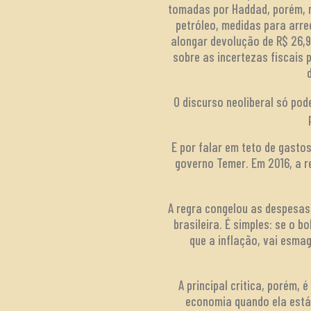
tomadas por Haddad, porém, m
petróleo, medidas para arre
alongar devolução de R$ 26,9
sobre as incertezas fiscais 
O discurso neoliberal só pod
E por falar em teto de gasto
governo Temer. Em 2016, a 
A regra congelou as despesas
brasileira. É simples: se o 
que a inflação, vai esma
A principal critica, porém,
economia quando ela está