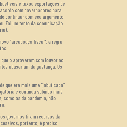
bustíveis e taxou exportações de
ez acordo com governadores para
pode continuar com seu argumento
lou. Foi um tento da comunicação
ria).
novo “arcabouço fiscal”, a regra
tos.
os que o aprovaram com louvor no
ntes abusariam da gastança. Os
de que era mais uma “jabuticaba”
igatória e continua subindo mais
os, como os da pandemia, não
ra.
is os governos tiram recursos da
essivos, portanto, é preciso