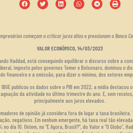
mpresários começam a criticar juros altos e pressionam o Banco Ce
VALOR ECONÔMICO, 14/03/2023
ando Haddad, está conseguindo equilibrar o discurso sobre a co
oliberal, imposto pelos governos Temer e Bolsonaro, dominou o di
do financeiro e a omissão, para dizer o mínimo, dos setores emp
 IBGE publicou os dados sobre o PIB em 2022, a mídia destacou 
agnação da atividade no último trimestre do ano. E, sem receios
principalmente aos juros elevados.
madores de opinião já considera fora de lugar a taxa brasileira
lação, negativos. Em nenhum emergente, há taxa real tão elevada
 no dia 10. Ontem, no “E Agora, Brasil?”, do Valor e “O Globo”, H