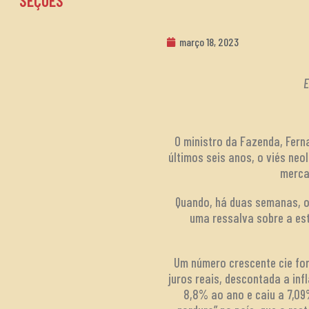
SEÇÕES
março 18, 2023
E
O ministro da Fazenda, Fern
últimos seis anos, o viés ne
merca
Quando, há duas semanas, o
uma ressalva sobre a est
Um número crescente cie for
juros reais, descontada a inf
8,8% ao ano e caiu a 7,09%