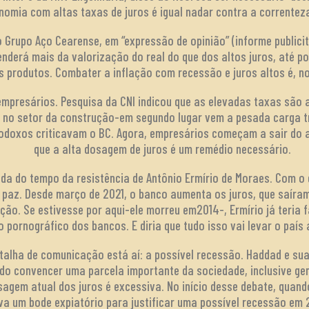
omia com altas taxas de juros é igual nadar contra a correnteza
o Grupo Aço Cearense, em “expressão de opinião” (informe publicitá
penderá mais da valorização do real do que dos altos juros, até 
 produtos. Combater a inflação com recessão e juros altos é, no
 empresários. Pesquisa da CNI indicou que as elevadas taxas são
 no setor da construção-em segundo lugar vem a pesada carga t
odoxos criticavam o BC. Agora, empresários começam a sair do ar
que a alta dosagem de juros é um remédio necessário.
da do tempo da resistência de Antônio Ermírio de Moraes. Com o 
a paz. Desde março de 2021, o banco aumenta os juros, que saíra
ção. Se estivesse por aqui-ele morreu em2014-, Ermírio já teria 
o pornográfico dos bancos. E diria que tudo isso vai levar o paí
talha de comunicação está aí: a possível recessão. Haddad e su
do convencer uma parcela importante da sociedade, inclusive ge
dosagem atual dos juros é excessiva. No início desse debate, qua
va um bode expiatório para justificar uma possível recessão em 