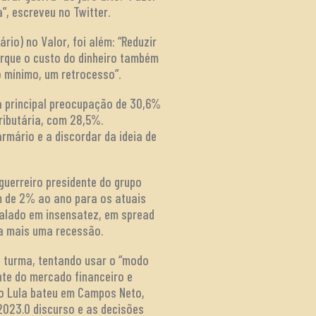
”, escreveu no Twitter.
rio) no Valor, foi além: “Reduzir
porque o custo do dinheiro também
 mínimo, um retrocesso”.
 a principal preocupação de 30,6%
ributária, com 28,5%.
mário e a discordar da ideia de
guerreiro presidente do grupo
m de 2% ao ano para os atuais
falado em insensatez, em spread
s a mais uma recessão.
a turma, tentando usar o “modo
nte do mercado financeiro e
ndo Lula bateu em Campos Neto,
2023.0 discurso e as decisões