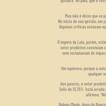
gordura” no país, que o res
Mas não é disso que se p
No início de sua gestão, em 
Algumas críticas estavam eq
O ímpeto de Lula, porém, est
setor produtivo conviviam c
nem reclamavam do impacto 
Um equívoco, porque a auto
qualquer ou
Aos poucos, o setor produti
Selic de 13,75% “está errada
afirmou: “N
Rubens Menin, dono do Banco 