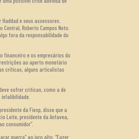
ar uma possível crise advinda de
or Haddad e seus assessores.
co Central, Roberto Campos Neto.
lgo fora da responsabilidade do
do financeiro e os empresários do
 restrições ao aperto monetário
 críticas, alguns articulistas
eve sofrer críticas, como a de
infalibilidade.
residente da Fiesp, disse que a
io Leite, presidente da Anfavea,
ao consumidor”.
rar guerra” ao juro alto. “Fazer