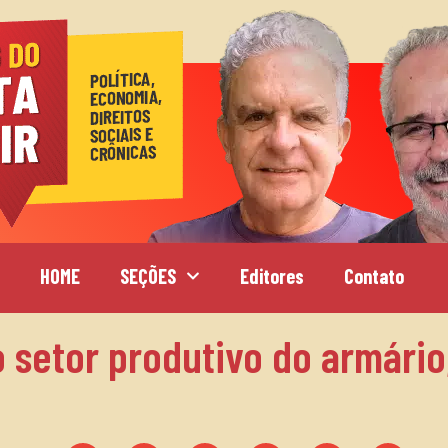
HOME
SEÇÕES
Editores
Contato
o setor produtivo do armário