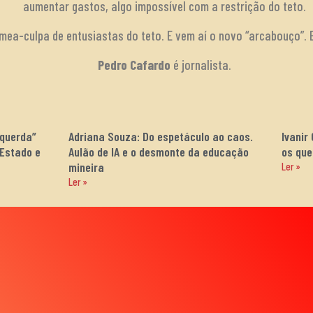
aumentar gastos, algo impossível com a restrição do teto.
ea-culpa de entusiastas do teto. E vem aí o novo “arcabouço”. 
Pedro Cafardo
é jornalista.
squerda”
Adriana Souza: Do espetáculo ao caos.
Ivanir
 Estado e
Aulão de IA e o desmonte da educação
os que
mineira
Ler »
Ler »