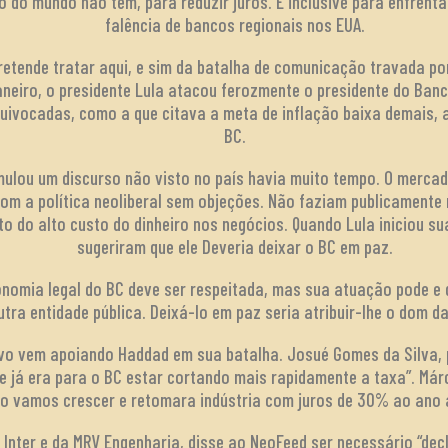
to do mundo não tem, para reduzir juros. E inclusive para enfrent
falência de bancos regionais nos EUA.
retende tratar aqui, e sim da batalha de comunicação travada p
janeiro, o presidente Lula atacou ferozmente o presidente do Ban
uivocadas, como a que citava a meta de inflação baixa demais, a
BC.
imulou um discurso não visto no país havia muito tempo. O merca
om a política neoliberal sem objeções. Não faziam publicamente
do alto custo do dinheiro nos negócios. Quando Lula iniciou suas
sugeriram que ele Deveria deixar o BC em paz.
nomia legal do BC deve ser respeitada, mas sua atuação pode e d
tra entidade pública. Deixá-lo em paz seria atribuir-lhe o dom da 
vo vem apoiando Haddad em sua batalha. Josué Gomes da Silva, p
 e já era para o BC estar cortando mais rapidamente a taxa”. Márc
ão vamos crescer e retomara indústria com juros de 30% ao ano 
Inter e da MRV Engenharia, disse ao NeoFeed ser necessário “decla