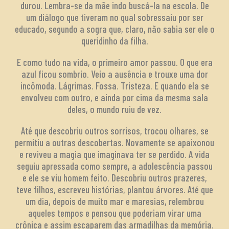
durou. Lembra-se da mãe indo buscá-la na escola. De
um diálogo que tiveram no qual sobressaiu por ser
educado, segundo a sogra que, claro, não sabia ser ele o
queridinho da filha.
E como tudo na vida, o primeiro amor passou. O que era
azul ficou sombrio. Veio a ausência e trouxe uma dor
incômoda. Lágrimas. Fossa. Tristeza. E quando ela se
envolveu com outro, e ainda por cima da mesma sala
deles, o mundo ruiu de vez.
Até que descobriu outros sorrisos, trocou olhares, se
permitiu a outras descobertas. Novamente se apaixonou
e reviveu a magia que imaginava ter se perdido. A vida
seguiu apressada como sempre, a adolescência passou
e ele se viu homem feito. Descobriu outros prazeres,
teve filhos, escreveu histórias, plantou árvores. Até que
um dia, depois de muito mar e maresias, relembrou
aqueles tempos e pensou que poderiam virar uma
crônica e assim escaparem das armadilhas da memória.