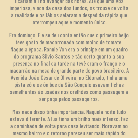
ficariam ali no avançar das horas. Até que uma voz
imperiosa, vinda da casa dos fundos, os trouxe de volta
à realidade e os lábios selaram a despedida rápida que
interrompeu aquele momento único.
Era domingo. Ele se deu conta então que o primeiro beijo
teve gosto de macarronada com molho de tomate.
Naquela época, Ronnie Von era o príncipe em um quadro
do programa Silvio Santos e tão certo quanto a sua
presença no final da tarde na tevê eram o frango e o
macarrão na mesa de grande parte do povo brasileiro. A
Avenida João César de Oliveira, no Eldorado, tinha uma
pista só e os ônibus da São Gonçalo usavam fichas
semelhantes às usadas nos orelhões como passagem a
ser paga pelos passageiros.
Mas nada disso tinha importância. Naquela noite tudo
estava diferente. A lua tinha um brilho mais intenso. Fez
a caminhada de volta para casa levitando. Moravam no
mesmo bairro e o retorno pareceu ser mais rápido do