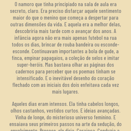
O namoro que tinha principiado na sala de aula era
secreto, claro. Era preciso disfarçar aquele sentimento
maior do que o menino que começa a despertar para
outras dimensões da vida. E aquela era a melhor delas,
descobriria mais tarde com o avançar dos anos. A
infância agora não era mais apenas futebol na rua
todos os dias, brincar de rouba bandeira ou esconde-
esconde. Continuavam importantes a bola de gude, a
finca, empinar papagaios, a coleção de selos e imitar
super-heróis. Mas bastava olhar as páginas dos
cadernos para perceber que os poemas tinham se
intensificado. E o inevitável desenho do coração
flechado com as iniciais dos dois enfeitava cada vez
mais lugares.
Aqueles dias eram intensos. Ela tinha cabelos longos,
olhos castanhos, vestidos curtos. E ideias avançadas.
Vinha de longe, do misterioso universo feminino. E
ensaiava seus primeiros passos na arte da sedução, do
envolvimento. Precoce, ele diria. Corajosa. Conduzia a,