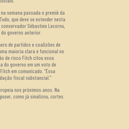
sociais.
ou na semana passada o premiê da
Tudo, que deve se estender nesta
m conservador Sébastien Lecornu,
do governo anterior.
ero de partidos e coalizões de
uma maioria clara e funcional no
o de risco Fitch citou essa
ota do governo em um voto de
a Fitch em comunicado. “Essa
dação fiscal substancial.”
uropeia nos próximos anos. Na
puser, como já sinalizou, cortes