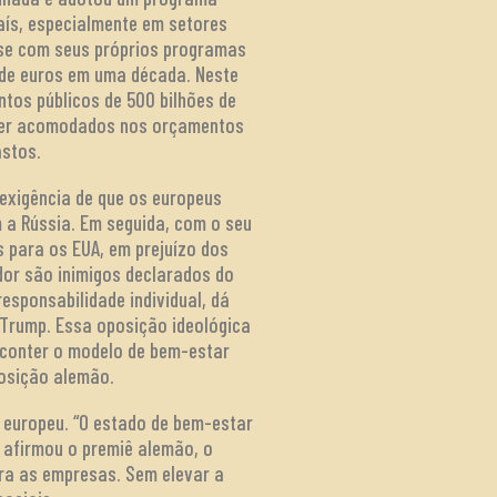
país, especialmente em setores
sse com seus próprios programas
ão de euros em uma década. Neste
ntos públicos de 500 bilhões de
 ser acomodados nos orçamentos
astos.
exigência de que os europeus
a Rússia. Em seguida, com o seu
s para os EUA, em prejuízo dos
dor são inimigos declarados do
esponsabilidade individual, dá
 Trump. Essa oposição ideológica
 conter o modelo de bem-estar
posição alemão.
l europeu. “O estado de bem-estar
 afirmou o premiê alemão, o
ra as empresas. Sem elevar a