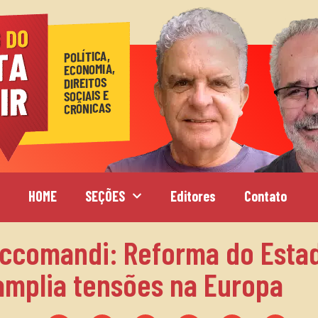
HOME
SEÇÕES
Editores
Contato
ccomandi: Reforma do Esta
 amplia tensões na Europa