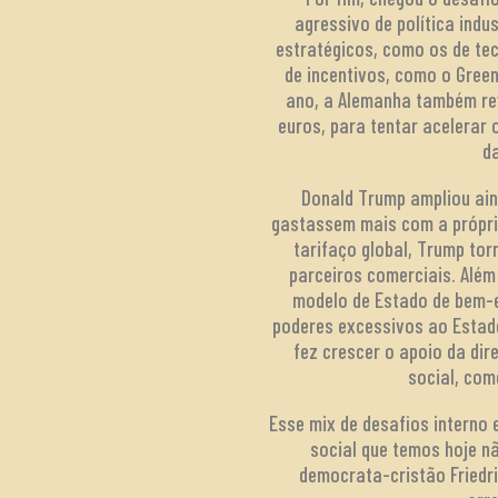
agressivo de política ind
estratégicos, como os de te
de incentivos, como o Green
ano, a Alemanha também rev
euros, para tentar acelera
d
Donald Trump ampliou ain
gastassem mais com a própri
tarifaço global, Trump to
parceiros comerciais. Além
modelo de Estado de bem-es
poderes excessivos ao Estado
fez crescer o apoio da di
social, com
Esse mix de desafios interno
social que temos hoje n
democrata-cristão Friedr