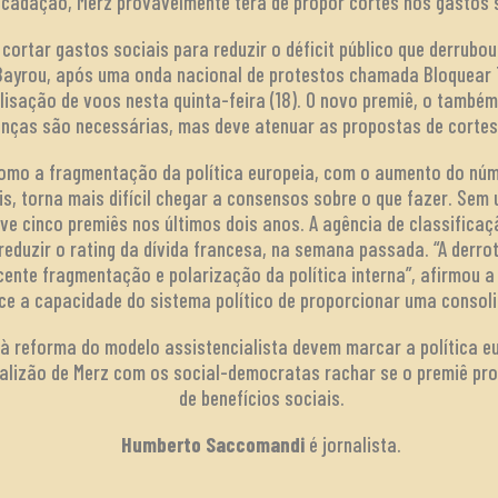
ecadação, Merz provavelmente terá de propor cortes nos gastos 
 cortar gastos sociais para reduzir o déficit público que derrub
s Bayrou, após uma onda nacional de protestos chamada Bloquear 
lisação de voos nesta quinta-feira (18). O novo premiê, o també
nças são necessárias, mas deve atenuar as propostas de cortes 
como a fragmentação da política europeia, com o aumento do núm
s, torna mais difícil chegar a consensos sobre o que fazer. Sem 
ve cinco premiês nos últimos dois anos. A agência de classificaçã
o reduzir o rating da dívida francesa, na semana passada. “A derr
cente fragmentação e polarização da política interna”, afirmou 
ce a capacidade do sistema político de proporcionar uma consoli
à reforma do modelo assistencialista devem marcar a política e
oalizão de Merz com os social-democratas rachar se o premiê pro
de benefícios sociais.
Humberto Saccomandi
é jornalista.