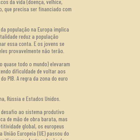
scos da vida (doença, velhice,
o, que precisa ser financiado com
o da população na Europa implica
talidade reduz a população
har essa conta. E os jovens se
 eles provavelmente não terão.
omo quase todo o mundo) elevaram
endo dificuldade de voltar aos
 do PIB. A regra da zona do euro
na, Rússia e Estados Unidos.
 desafio ao sistema produtivo
sca de mão de obra barata, mas
itividade global, os europeus
da União Europeia (UE) passou do