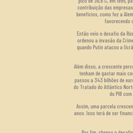
pico de 36,8%, em 1995, p
contribuição das empresas 
benefícios, como fez a Ale
favorecendo o
Então veio o desafio da Rú
ordenou a invasão da Crim
quando Putin atacou a Ucrâ
Além disso, a crescente per
tenham de gastar mais com
passou a 343 bilhões de eur
do Tratado do Atlântico Nor
do PIB com 
Assim, uma parcela crescen
anos. Isso terá de ser finan
Por fim, chegou o desaf