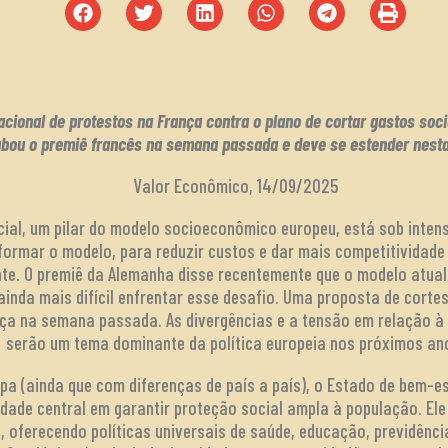
ional de protestos na França contra o plano de cortar gastos sociai
ubou o premiê francês na semana passada e deve se estender nes
Valor Econômico, 14/09/2025
ial, um pilar do modelo socioeconômico europeu, está sob inten
formar o modelo, para reduzir custos e dar mais competitividade
nte. O premiê da Alemanha disse recentemente que o modelo atual
ainda mais difícil enfrentar esse desafio. Uma proposta de corte
nça na semana passada. As divergências e a tensão em relação à 
serão um tema dominante da política europeia nos próximos an
pa (ainda que com diferenças de país a país), o Estado de bem-es
dade central em garantir proteção social ampla à população. E
a, oferecendo políticas universais de saúde, educação, previdên