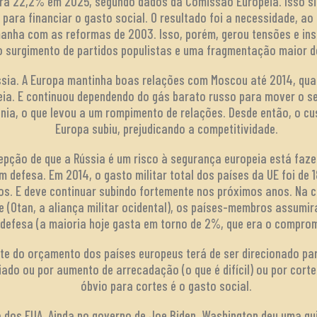
ara 22,2% em 2025, segundo dados da Comissão Europeia. Isso si
para financiar o gasto social. O resultado foi a necessidade, ao
manha com as reformas de 2003. Isso, porém, gerou tensões e ins
 surgimento de partidos populistas e uma fragmentação maior do
ssia. A Europa mantinha boas relações com Moscou até 2014, quan
eia. E continuou dependendo do gás barato russo para mover o s
nia, o que levou a um rompimento de relações. Desde então, o cu
Europa subiu, prejudicando a competitividade.
cepção de que a Rússia é um risco à segurança europeia está faz
 defesa. Em 2014, o gasto militar total dos países da UE foi de 
os. E deve continuar subindo fortemente nos próximos anos. Na 
te (Otan, a aliança militar ocidental), os países-membros assum
defesa (a maioria hoje gasta em torno de 2%, que era o comprom
te do orçamento dos países europeus terá de ser direcionado par
ciado ou por aumento de arrecadação (o que é difícil) ou por cort
óbvio para cortes é o gasto social.
io dos EUA. Ainda no governo de Joe Biden, Washington deu uma 