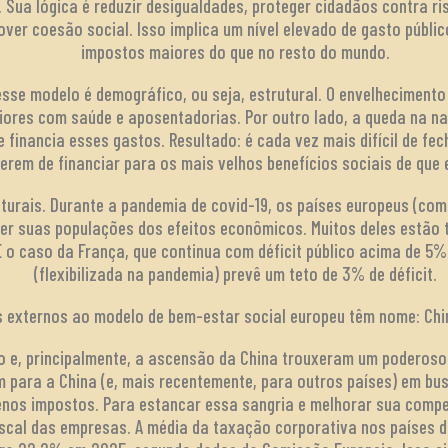
. Sua lógica é reduzir desigualdades, proteger cidadãos contra ri
er coesão social. Isso implica um nível elevado de gasto públic
impostos maiores do que no resto do mundo.
desse modelo é demográfico, ou seja, estrutural. O envelheciment
ores com saúde e aposentadorias. Por outro lado, a queda na na
financia esses gastos. Resultado: é cada vez mais difícil de fec
erem de financiar para os mais velhos benefícios sociais de que
nturais. Durante a pandemia de covid-19, os países europeus (c
ger suas populações dos efeitos econômicos. Muitos deles estão t
É o caso da França, que continua com déficit público acima de 5%
(flexibilizada na pandemia) prevê um teto de 3% de déficit.
os externos ao modelo de bem-estar social europeu têm nome: Chi
o e, principalmente, a ascensão da China trouxeram um poderoso
 para a China (e, mais recentemente, para outros países) em bu
os impostos. Para estancar essa sangria e melhorar sua compet
fiscal das empresas. A média da taxação corporativa nos países 