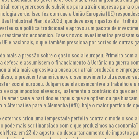
ustrial, com generosos de subsídios para atrair empresas para o 
cnologia verde. Isso fez com que a União Europeia (UE) responde
 Deal Industrial Plan, de 2023, que deve exigir gastos de 1 trilh
erteu sua política tradicional e aprovou um pacote de investime
r o crescimento econômico. Esses novos investimentos precisam
a UE e nacionais, o que também pressiona por cortes de outras g
da mais a pressão sobre o gasto social europeu. Primeiro com a 
a defesa e assumissem o financiamento à Ucrânia na guerra com 
rnou ainda mais agressiva a busca por atrair produção e emprego
 disso, o presidente americano e o seu movimento ultraconserva
tar social europeu. Julgam que ele desincentiva o trabalho e a r
 e exige impostos elevados, justamente o contrário do que quer
reita americana a partidos europeus que se opõem ou que buscam
o o Alternativa para a Alemanha (AfD), hoje o maior partido de o
 e externos criou uma tempestade perfeita contra o modelo socia
ão pode mais ser financiado com o que produzimos na economia”,
ich Merz, em 23 de agosto, ao descartar aumento de impostos pa