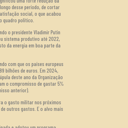
gnificou uma forte redução da
 longo desse período, de cortar
atisfação social, o que acabou
 quadro político.
do o presidente Vladimir Putin
eu sistema produtivo até 2022,
sto da energia em boa parte da
endo com que os países europeus
189 bilhões de euros. Em 2024,
cúpula deste ano da Organização
iram o compromisso de gastar 5%
isso anterior).
a o gasto militar nos próximos
e de outros gastos. E o alvo mais
guinada e adotou um programa