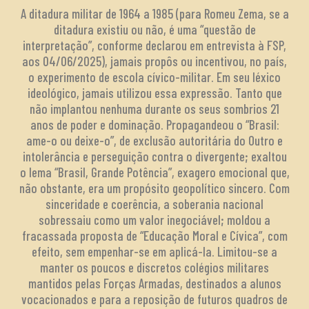
A ditadura militar de 1964 a 1985 (para Romeu Zema, se a
ditadura existiu ou não, é uma “questão de
interpretação”, conforme declarou em entrevista à FSP,
aos 04/06/2025), jamais propôs ou incentivou, no país,
o experimento de escola cívico-militar. Em seu léxico
ideológico, jamais utilizou essa expressão. Tanto que
não implantou nenhuma durante os seus sombrios 21
anos de poder e dominação. Propagandeou o “Brasil:
ame-o ou deixe-o”, de exclusão autoritária do Outro e
intolerância e perseguição contra o divergente; exaltou
o lema “Brasil, Grande Potência”, exagero emocional que,
não obstante, era um propósito geopolítico sincero. Com
sinceridade e coerência, a soberania nacional
sobressaiu como um valor inegociável; moldou a
fracassada proposta de “Educação Moral e Cívica”, com
efeito, sem empenhar-se em aplicá-la. Limitou-se a
manter os poucos e discretos colégios militares
mantidos pelas Forças Armadas, destinados a alunos
vocacionados e para a reposição de futuros quadros de