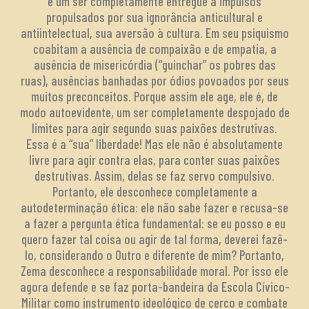
é um ser completamente entregue a impulsos
propulsados por sua ignorância anticultural e
antiintelectual, sua aversão à cultura. Em seu psiquismo
coabitam a ausência de compaixão e de empatia, a
ausência de misericórdia (“guinchar” os pobres das
ruas), ausências banhadas por ódios povoados por seus
muitos preconceitos. Porque assim ele age, ele é, de
modo autoevidente, um ser completamente despojado de
limites para agir segundo suas paixões destrutivas.
Essa é a “sua” liberdade! Mas ele não é absolutamente
livre para agir contra elas, para conter suas paixões
destrutivas. Assim, delas se faz servo compulsivo.
Portanto, ele desconhece completamente a
autodeterminação ética: ele não sabe fazer e recusa-se
a fazer a pergunta ética fundamental: se eu posso e eu
quero fazer tal coisa ou agir de tal forma, deverei fazê-
lo, considerando o Outro e diferente de mim? Portanto,
Zema desconhece a responsabilidade moral. Por isso ele
agora defende e se faz porta-bandeira da Escola Cívico-
Militar como instrumento ideológico de cerco e combate