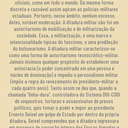
oficiais, como em todo o mundo. Da mesma forma
discreta e razoável assim agiram as polícias-militares
estaduais. Portanto, nesse âmbito, nenhum excesso.
Antes, notável moderação. A ditadura militar não foi um
autoritarismo de mobilização e de militarização da
sociedade. Essa, a militarização, é uma marca e
intencionalidade típicas do fascismo, e uma predileção
do bolsonarismo. A ditadura militar caracterizou-se
como uma forma de autoritarismo tecnocrático-militar.
Jamais insinuou qualquer propósito de estabelecer uma
autocracia (o poder concentrado em uma pessoa e
núcleo de dominação) e impediu o personalismo militar
(impôs a regra do revezamento do presidente-militar a
cada quatro anos). Tanto assim se deu que, quando a
chamada “linha-dura”, controladora do Sistema DOI-CODI
de sequestros, torturas e assassinatos de presos
políticos, quis tomar o poder e impor ao presidente
Ernesto Geisel um golpe de Estado por dentro da própria
ditadura, Geisel compreendeu que a ditadura ingressara
em processo de corrosão interna das Forças Armadas e