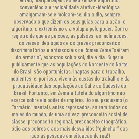
conveniência e radicalidade afetivo-ideológica
amalgamam-se e moldam-se, dia a dia, sempre
observado o que dizem os seus guias para a ação: o
algoritmo, o extremismo e a volúpia pelo poder. Com o
registro de que as paixões, as pulsões, as inclinações,
os vieses ideológicos e os graves preconceitos
discriminatórios e antissociais de Romeu Zema “saíram
do armário”, expostos sob o sol, dia a dia. Sugeriu
publicamente que as populações do Nordeste do Norte
do Brasil são oportunistas, inaptas para o trabalho,
indolentes, e, por isso, vivem às custas do trabalho e da
produtividade das populações do Sul e do Sudeste do
Brasil. Portanto, em Zema a tutela do algoritmo não
exerce sobre ele poder de império. Do seu psiquismo (o
“armário” mental), antes represados, saíram todos os
males do mundo, de uma só vez: preconceito social de
classe, preconceito regional, preconceito etnográfico,
ódio aos pobres e aos mais desvalidos (“guinchar” das
ruas as pessoas em situação de rua!)