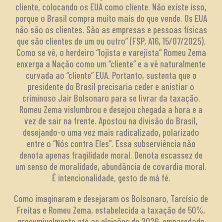
cliente, colocando os EUA como cliente. Não existe isso,
porque o Brasil compra muito mais do que vende. Os EUA
não são os clientes. São as empresas e pessoas físicas
que são clientes de um ou outro” (FSP, A16, 15/07/2025).
Como se vê, o herdeiro “lojista e varejista” Romeu Zema
enxerga a Nação como um “cliente” e a vê naturalmente
curvada ao “cliente” EUA. Portanto, sustenta que o
presidente do Brasil precisaria ceder e anistiar o
criminoso Jair Bolsonaro para se livrar da taxação.
Romeu Zema vislumbrou e desejou chegada a hora e a
vez de sair na frente. Apostou na divisão do Brasil,
desejando-o uma vez mais radicalizado, polarizado
entre o “Nós contra Eles”. Essa subserviência não
denota apenas fragilidade moral. Denota escassez de
um senso de moralidade, abundância de covardia moral.
É intencionalidade, gesto de má fé.
Como imaginaram e desejaram os Bolsonaro, Tarcísio de
Freitas e Romeu Zema, estabelecida a taxação de 50%,
presumivelmente até as eleições de 2026, emparedado