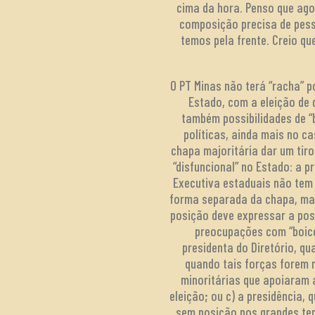
cima da hora. Penso que ago
composição precisa de pess
temos pela frente. Creio qu
O PT Minas não terá “racha” 
Estado, com a eleição de 
também possibilidades de “
políticas, ainda mais no 
chapa majoritária dar um tiro
“disfuncional” no Estado: a p
Executiva estaduais não tem 
forma separada da chapa, mas
posição deve expressar a pos
preocupações com “boico
presidenta do Diretório, q
quando tais forças forem 
minoritárias que apoiaram a
eleição; ou c) a presidência,
sem posição nos grandes tem