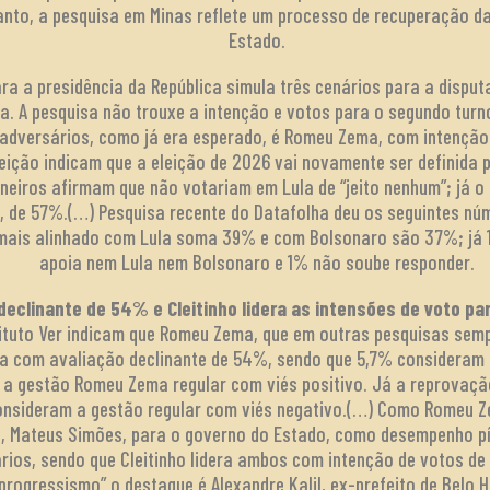
nto, a pesquisa em Minas reflete um processo de recuperação da
Estado.
para a presidência da República simula três cenários para a disp
ita. A pesquisa não trouxe a intenção e votos para o segundo turn
l adversários, como já era esperado, é Romeu Zema, com intenção
eição indicam que a eleição de 2026 vai novamente ser definida 
neiros afirmam que não votariam em Lula de “jeito nenhum”; já o 
 de 57%.(…) Pesquisa recente do Datafolha deu os seguintes núm
os mais alinhado com Lula soma 39% e com Bolsonaro são 37%; já
apoia nem Lula nem Bolsonaro e 1% não soube responder.
clinante de 54% e Cleitinho lidera as intensões de voto par
tituto Ver indicam que Romeu Zema, que em outras pesquisas sem
ra com avaliação declinante de 54%, sendo que 5,7% consideram
 a gestão Romeu Zema regular com viés positivo. Já a reprovaçã
consideram a gestão regular com viés negativo.(…) Como Romeu Z
e, Mateus Simões, para o governo do Estado, como desempenho pí
nários, sendo que Cleitinho lidera ambos com intenção de votos d
rogressismo” o destaque é Alexandre Kalil, ex-prefeito de Belo H