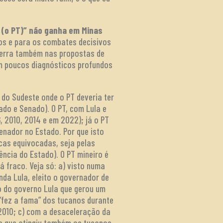
l (o PT)” não ganha em Minas
os e para os combates decisivos
s erra também nas propostas de
m poucos diagnósticos profundos
 do Sudeste onde o PT deveria ter
ado e Senado). O PT, com Lula e
, 2010, 2014 e em 2022); já o PT
enador no Estado. Por que isto
icas equivocadas, seja pelas
ência do Estado). O PT mineiro é
á fraco. Veja só: a) visto numa
nda Lula, eleito o governador de
to do governo Lula que gerou um
“fez a fama” dos tucanos durante
2010; c) com a desaceleração da
se que atingiu também os tucanos