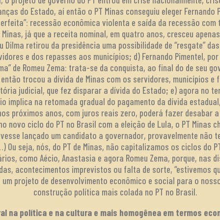
nanças do Estado, aí então o PT Minas conseguiu eleger Fernando 
erfeita”: recessão econômica violenta e saída da recessão com 
e Minas, já que a receita nominal, em quatro anos, cresceu apena
 Dilma retirou da presidência uma possibilidade de “resgate” das
vidores e dos repasses aos municípios; d) Fernando Pimentel, por
ama” de Romeu Zema: trata-se da conquista, ao final do de seu go
ntão trocou a dívida de Minas com os servidores, municípios e 
ria judicial, que fez disparar a dívida do Estado; e) agora no te
ício implica na retomada gradual do pagamento da dívida estadu
nos próximos anos, com juros reais zero, poderá fazer desabar a
 no novo ciclo do PT no Brasil com a eleição de Lula, o PT Minas 
tivesse lançado um candidato a governador, provavelmente não ter
…) Ou seja, nós, do PT de Minas, não capitalizamos os ciclos do 
rios, como Aécio, Anastasia e agora Romeu Zema, porque, nas dis
das, acontecimentos imprevistos ou falta de sorte, “estivemos q
e um projeto de desenvolvimento econômico e social para o noss
construção política mais colada no PT no Brasil.
ral na política e na cultura e mais homogênea em termos eco