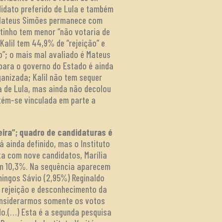
idato preferido de Lula e também
. Mateus Simões permanece com
itinho tem menor “não votaria de
Kalil tem 44,9% de “rejeição” e
o”; o mais mal avaliado é Mateus
para o governo do Estado é ainda
ganizada; Kalil não tem sequer
a de Lula, mas ainda não decolou
tém-se vinculada em parte a
eira”; quadro de candidaturas é
 ainda definido, mas o Instituto
ta com nove candidatos, Marília
bém 10,3%. Na sequência aparecem
omingos Sávio (2,95%) Reginaldo
a rejeição e desconhecimento da
onsiderarmos somente os votos
do.(…) Esta é a segunda pesquisa