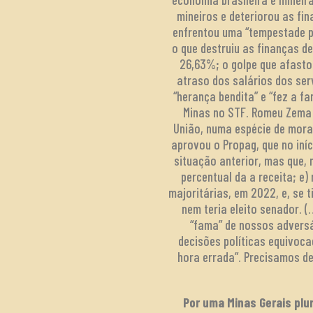
mineiros e deteriorou as fi
enfrentou uma “tempestade p
o que destruiu as finanças d
26,63%; o golpe que afastou
atraso dos salários dos ser
“herança bendita” e “fez a f
Minas no STF. Romeu Zema e
União, numa espécie de morató
aprovou o Propag, que no in
situação anterior, mas que, 
percentual da a receita; e)
majoritárias, em 2022, e, se 
nem teria eleito senador. (
“fama” de nossos adversá
decisões políticas equivoca
hora errada”. Precisamos d
Por uma Minas Gerais plu