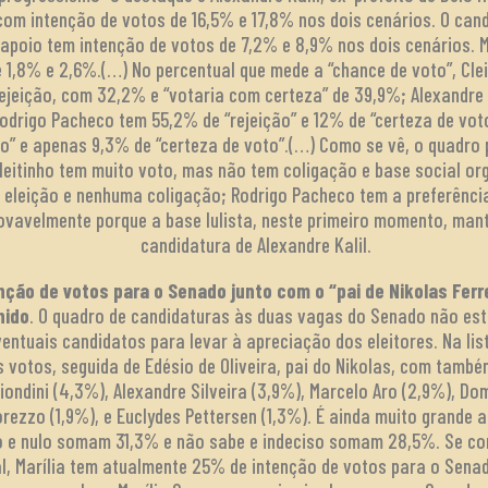
om intenção de votos de 16,5% e 17,8% nos dois cenários. O cand
, apoio tem intenção de votos de 7,2% e 8,9% nos dois cenários
e 1,8% e 2,6%.(…) No percentual que mede a “chance de voto”, Cle
rejeição, com 32,2% e “votaria com certeza” de 39,9%; Alexandre 
Rodrigo Pacheco tem 55,2% de “rejeição” e 12% de “certeza de vot
o” e apenas 9,3% de “certeza de voto”.(…) Como se vê, o quadro 
 Cleitinho tem muito voto, mas não tem coligação e base social or
a eleição e nenhuma coligação; Rodrigo Pacheco tem a preferênci
rovavelmente porque a base lulista, neste primeiro momento, man
candidatura de Alexandre Kalil.
enção de votos para o Senado junto com o “pai de Nikolas Ferr
nido
. O quadro de candidaturas às duas vagas do Senado não está
entuais candidatos para levar à apreciação dos eleitores. Na lis
 votos, seguida de Edésio de Oliveira, pai do Nikolas, com tam
iondini (4,3%), Alexandre Silveira (3,9%), Marcelo Aro (2,9%), D
rezzo (1,9%), e Euclydes Pettersen (1,3%). É ainda muito grande 
o e nulo somam 31,3% e não sabe e indeciso somam 28,5%. Se c
l, Marília tem atualmente 25% de intenção de votos para o Sena