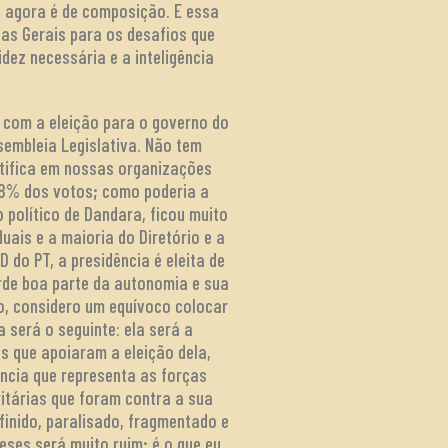
e agora é de composição. E essa
as Gerais para os desafios que
dez necessária e a inteligência
, com a eleição para o governo do
sembleia Legislativa. Não tem
stifica em nossas organizações
58% dos votos; como poderia a
 político de Dandara, ficou muito
uais e a maioria do Diretório e a
do PT, a presidência é eleita de
rde boa parte da autonomia e sua
to, considero um equívoco colocar
 será o seguinte: ela será a
s que apoiaram a eleição dela,
ência que representa as forças
ritárias que foram contra a sua
efinido, paralisado, fragmentado e
ses será muito ruim; é o que eu