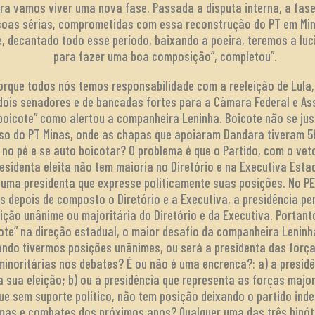
ra vamos viver uma nova fase. Passada a disputa interna, a fas
oas sérias, comprometidas com essa reconstrução do PT em Min
e, decantado todo esse período, baixando a poeira, teremos a luci
para fazer uma boa composição”, completou”.
porque todos nós temos responsabilidade com a reeleição de Lula
dois senadores e de bancadas fortes para a Câmara Federal e As
boicote” como alertou a companheira Leninha. Boicote não se ju
caso do PT Minas, onde as chapas que apoiaram Dandara tiveram 
 no pé e se auto boicotar? O problema é que o Partido, com o veto
residenta eleita não tem maioria no Diretório e na Executiva Estad
uma presidenta que expresse politicamente suas posições. No PED 
 depois de composto o Diretório e a Executiva, a presidência pe
ição unânime ou majoritária do Diretório e da Executiva. Portan
te” na direção estadual, o maior desafio da companheira Leninha
uando tivermos posições unânimes, ou será a presidenta das força
minoritárias nos debates? É ou não é uma encrenca?: a) a presid
 sua eleição; b) ou a presidência que representa as forças majo
 que sem suporte político, não tem posição deixando o partido ind
as e combates dos próximos anos? Qualquer uma das três hipóte