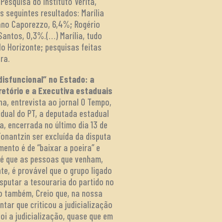
esquisa do Instituto Veritá,
s seguintes resultados: Marília
iano Caporezzo, 6,4%; Rogério
Santos, 0,3%.(…) Marília, tudo
o Horizonte; pesquisas feitas
ra.
disfuncional” no Estado: a
retório e a Executiva estaduais
ha, entrevista ao jornal O Tempo,
adual do PT, a deputada estadual
a, encerrada no último dia 13 de
onantzin ser excluída da disputa
ento é de “baixar a poeira” e
 é que as pessoas que venham,
e, é provável que o grupo ligado
sputar a tesouraria do partido no
o também, Creio que, na nossa
ar que criticou a judicialização
oi a judicialização, quase que em