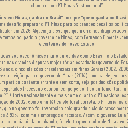
chamo de um PT Minas “disfuncional”.
es em Minas, ganha no Brasil” por que “quem ganha no Brasi
e desafio preparar o PT Minas para os grandes desafios polític
ticular em 2026. Alguém já disse que quem erra nos diagnóstico
já temos ocupado o governo de Minas, com Fernando Pimentel, te
e certeiros de nosso Estado.
sticas socioeconômicas muito parecidas com o Brasil, é o Estado
nte nas grandes disputas majoritárias estaduais (governo do Est
3 anos, cinco eleições presidenciais em Minas Gerais (2002, 2006
z a eleição para o governo de Minas (2014) e nunca elegeu um s
um partido bastante errante e sem sorte, seja por decisões polít
o esperadas (recessão econômica, golpe político parlamentar, fal
o o PT é forte nacionalmente e mais forte quanto o PT nacional est
eição de 2002, como uma tática eleitoral correta, o PT teria, na o
es, que no governo foi favorecido pelo grande ciclo de crescimen
de 3,92%, com mais empregos e receitas. Assim, o governo Lula 
m a economia ainda bombando, foi eleito governador de Minas em 
a, o projeto de governo do PT entrou em crise nacionalmente, cri