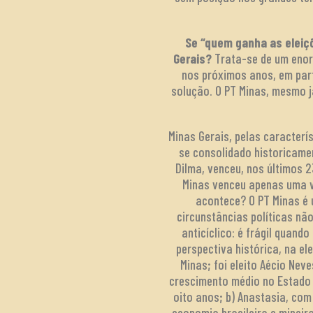
Se “quem ganha as eleiçõ
Gerais?
Trata-se de um enorm
nos próximos anos, em par
solução. O PT Minas, mesmo 
Minas Gerais, pelas caracterí
se consolidado historicame
Dilma, venceu, nos últimos 2
Minas venceu apenas uma ve
acontece? O PT Minas é 
circunstâncias políticas nã
anticíclico: é frágil quand
perspectiva histórica, na el
Minas; foi eleito Aécio Nev
crescimento médio no Estado 
oito anos; b) Anastasia, co
economia brasileira e mineir