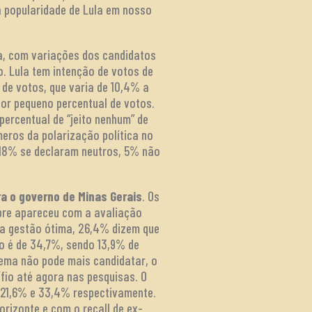
 popularidade de Lula em nosso
uta, com variações dos candidatos
o. Lula tem intenção de votos de
 de votos, que varia de 10,4% a
por pequeno percentual de votos.
percentual de “jeito nenhum” de
eros da polarização política no
 18% se declaram neutros, 5% não
a o governo de Minas Gerais
. Os
pre apareceu com a avaliação
 a gestão ótima, 26,4% dizem que
o é de 34,7%, sendo 13,9% de
ema não pode mais candidatar, o
fio até agora nas pesquisas. O
e 21,6% e 33,4% respectivamente.
orizonte e com o recall de ex-