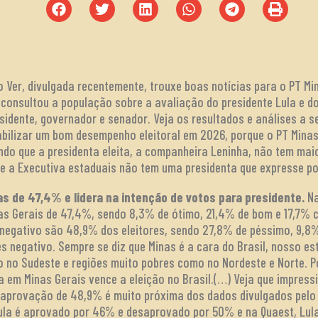
uto Ver, divulgada recentemente, trouxe boas notícias para o PT M
 consultou a população sobre a avaliação do presidente Lula e 
idente, governador e senador. Veja os resultados e análises a se
abilizar um bom desempenho eleitoral em 2026, porque o PT Minas
endo que a presidenta eleita, a companheira Leninha, não tem maio
o e a Executiva estaduais não tem uma presidenta que expresse p
s de 47,4% e lidera na intenção de votos para presidente.
Na
s Gerais de 47,4%, sendo 8,3% de ótimo, 21,4% de bom e 17,7% c
 negativo são 48,9% dos eleitores, sendo 27,8% de péssimo, 9,8
s negativo. Sempre se diz que Minas é a cara do Brasil, nosso es
 no Sudeste e regiões muito pobres como no Nordeste e Norte. Po
a em Minas Gerais vence a eleição no Brasil.(…) Veja que impres
saprovação de 48,9% é muito próxima dos dados divulgados pelo 
 Lula é aprovado por 46% e desaprovado por 50% e na Quaest, Lu