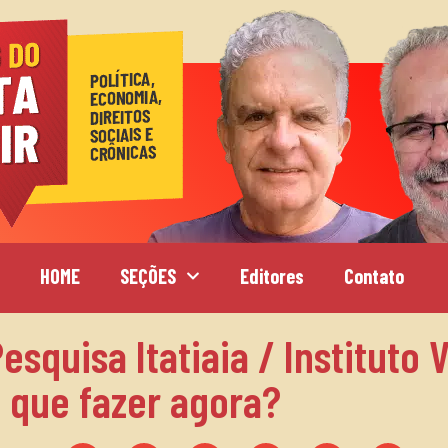
HOME
SEÇÕES
Editores
Contato
esquisa Itatiaia / Instituto 
o que fazer agora?