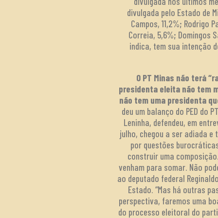
divulgada nos últimos me
divulgada pelo Estado de Mi
Campos, 11,2%; Rodrigo Pa
Correia, 5,6%; Domingos Sá
indica, tem sua intenção 
O PT Minas não terá “r
presidenta eleita não tem m
não tem uma presidenta qu
deu um balanço do PED do PT
Leninha, defendeu, em entrev
julho, chegou a ser adiada e
por questões burocráticas
construir uma composição.
venham para somar. Não podem
ao deputado federal Reginaldo
Estado. “Mas há outras pa
perspectiva, faremos uma boa
do processo eleitoral do part