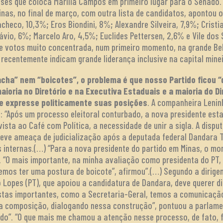
ses que coloca Marília Campos em primeiro lugar para o Senado. P
nas, no final de março, com outra lista de candidatos, apontou o
checo, 10,3%; Eros Biondini, 8%; Alexandre Silveira, 7,9%; Crist
vio, 6%; Marcelo Aro, 4,5%; Euclides Pettersen, 2,6% e Vile dos 
de votos muito concentrada, num primeiro momento, na grande Bel
recentemente indicam grande liderança inclusive na capital minei
acha” nem “boicotes”, o problema é que nosso Partido ficou “
aioria no Diretório e na Executiva Estaduais e a maioria do Di
e expresse politicamente suas posições
. A companheira Lenin
: “Após um processo eleitoral conturbado, a nova presidente est
ista ao Café com Política, a necessidade de unir a sigla. A disput
 teve ameaça de judicialização após a deputada federal Dandara T
 internas.(…) “Para a nova presidente do partido em Minas, o mom
 “O mais importante, na minha avaliação como presidenta do PT,
os ter uma postura de boicote”, afirmou”.(…) Segundo a dirigent
 Lopes (PT), que apoiou a candidatura de Dandara, deve querer di
stas importantes, como a Secretaria-Geral, temos a comunicaçã
 composição, dialogando nessa construção”, pontuou a parlament
ido”. “O que mais me chamou a atenção nesse processo, de fato, f