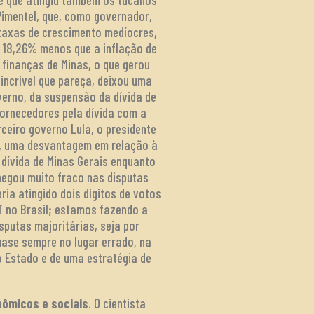
Pimentel, que, como governador,
taxas de crescimento medíocres,
s 18,26% menos que a inflação de
 finanças de Minas, o que gerou
 incrível que pareça, deixou uma
verno, da suspensão da dívida de
fornecedores pela dívida com a
rceiro governo Lula, o presidente
al, uma desvantagem em relação à
 dívida de Minas Gerais enquanto
chegou muito fraco nas disputas
ia atingido dois dígitos de votos
PT no Brasil; estamos fazendo a
putas majoritárias, seja por
uase sempre no lugar errado, na
o Estado e de uma estratégia de
nômicos e sociais
. O cientista