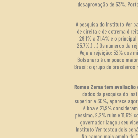
desaprovação de 53%. Porta
A pesquisa do Instituto Ver 
de direita e de extrema dire
29,1% a 31,4% e o principa
25,7%.(…) Os números da rej
Veja a rejeição: 52% dos mi
Bolsonaro é um pouco maior,
Brasil: o grupo de brasileir
Romeu Zema tem avaliação de
dados da pesquisa do Ins
superior a 60%, aparece ago
é boa e 21,9% consideram
péssimo, 9,2% ruim e 11,6% 
governador lançou seu vic
Instituto Ver testou dois ce
No campo mais amplo do “p