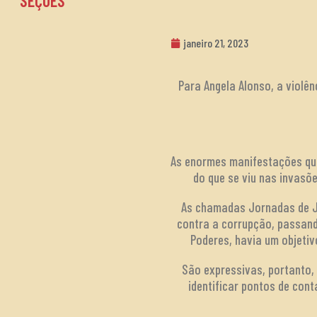
SEÇÕES
janeiro 21, 2023
Para Angela Alonso, a viol
As enormes manifestações que
do que se viu nas invasõ
As chamadas Jornadas de Ju
contra a corrupção, passand
Poderes, havia um objetiv
São expressivas, portanto,
identificar pontos de con