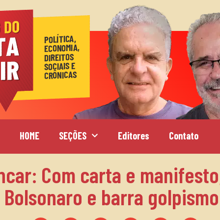
HOME
SEÇÕES
Editores
Contato
car: Com carta e manifesto,
 Bolsonaro e barra golpismo