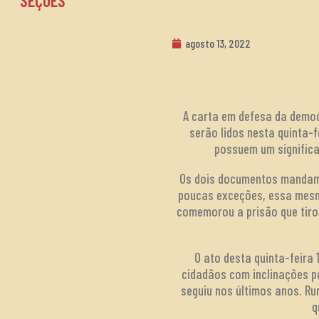
SEÇÕES
agosto 13, 2022
A carta em defesa da democ
serão lidos nesta quinta-f
possuem um significa
Os dois documentos mandam 
poucas exceções, essa mesma
comemorou a prisão que tirou
O ato desta quinta-feira 
cidadãos com inclinações po
seguiu nos últimos anos. R
q