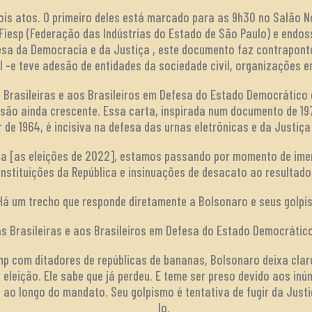
ois atos. O primeiro deles está marcado para as 9h30 no Salão No
Fiesp (Federação das Indústrias do Estado de São Paulo) e endo
fesa da Democracia e da Justiça , este documento faz contrapont
l -e teve adesão de entidades da sociedade civil, organizações em
às Brasileiras e aos Brasileiros em Defesa do Estado Democrático
esão ainda crescente. Essa carta, inspirada num documento de 19
r de 1964, é incisiva na defesa das urnas eletrônicas e da Justiça 
ica [as eleições de 2022], estamos passando por momento de ime
instituições da República e insinuações de desacato ao resultado 
Há um trecho que responde diretamente a Bolsonaro e seus golpis
s Brasileiras e aos Brasileiros em Defesa do Estado Democrático
p com ditadores de repúblicas de bananas, Bolsonaro deixa clar
a eleição. Ele sabe que já perdeu. E teme ser preso devido aos i
ao longo do mandato. Seu golpismo é tentativa de fugir da Justi
lo.