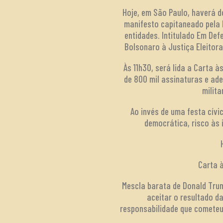
Hoje, em São Paulo, haverá d
manifesto capitaneado pela 
entidades. Intitulado Em De
Bolsonaro à Justiça Eleitora
Às 11h30, será lida a Carta 
de 800 mil assinaturas e ad
milita
Ao invés de uma festa cív
democrática, risco às 
Carta à
Mescla barata de Donald Trum
aceitar o resultado d
responsabilidade que cometeu 