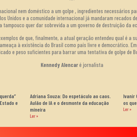
acional nem doméstico a um golpe , ingredientes necessários par
ados Unidos e a comunidade internacional já mandaram recados d
ira tampouco quer dar sobrevida a um governo de destruição da ec
xemplos de que, finalmente, a atual geração entendeu qual é a sua
 ameaça à existência do Brasil como país livre e democrático. E
ficado e peso suficientes para barrar uma tentativa de golpe de B
Kennedy Alencar
é jornalista
squerda”
Adriana Souza: Do espetáculo ao caos.
Ivanir
 Estado e
Aulão de IA e o desmonte da educação
os que
mineira
Ler »
Ler »