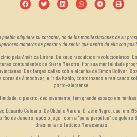
um pueblo adquiere su carácter, no de las manifestaciones de su pro
superiores maneras de pensar y de sentir que dentro de ella son posi
cínio pela América Latina. De seus resquícios revolucionários. D
turas contundentes de Sierra Maestra. Por sua mentalidade prog
ovincianas. Das largas calles sob a alcunha de Simón Bolívar. D
as cores de Almodóvar, e Frida Kahlo, contornando e realçando s
porto-alegrense.
atinidade, o paisito, decisivamente, tem grande espaço em minha
so Eduardo Galeano. De Obdulio Varela, El Jefe Negro, que, em 19
do Rio de Janeiro, após o jogo- com a “pena perpétua” do goleiro
Brasileira no fatídico Maracanazo.