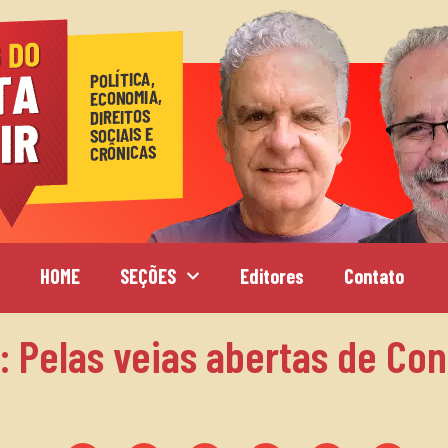
HOME
SEÇÕES
Editores
Contato
s: Pelas veias abertas de Co