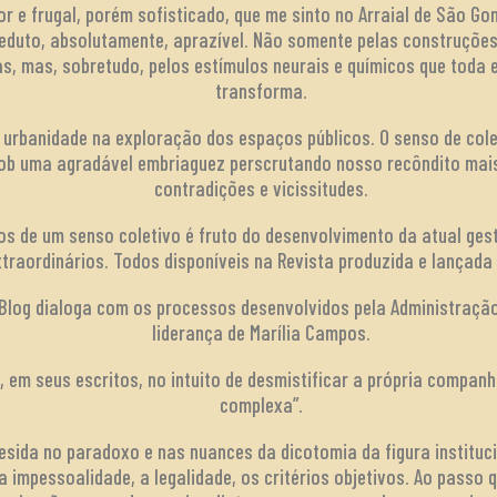
 e frugal, porém sofisticado, que me sinto no Arraial de São Gon
eduto, absolutamente, aprazível. Não somente pelas construções
cas, mas, sobretudo, pelos estímulos neurais e químicos que toda 
transforma.
urbanidade na exploração dos espaços públicos. O senso de colet
sob uma agradável embriaguez perscrutando nosso recôndito ma
contradições e vicissitudes.
s de um senso coletivo é fruto do desenvolvimento da atual gest
traordinários. Todos disponíveis na Revista produzida e lançada 
e Blog dialoga com os processos desenvolvidos pela Administraçã
liderança de Marília Campos.
 em seus escritos, no intuito de desmistificar a própria companh
complexa”.
esida no paradoxo e nas nuances da dicotomia da figura instituci
 a impessoalidade, a legalidade, os critérios objetivos. Ao passo 