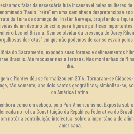
recisamos falar da necessária luta incansável pelas mulheres de P
enominado “Paulo Freire” em uma caminhada despretensiosa sob 
frute da Feira de domingo de Tristán Narvaja, projetando a figura
vívidas de um destino de exílio para figuras políticas importante
heiro Leonel Brizola. Sem se olvidar da presença de Darcy Ribei
orgulhosas derrotas” em que não podemos deixar se esvair pelos
lônia do Sacramento, expondo suas formas e delineamentos híbri
rae Brasilis. Até repousar nas alterosas. Nas montanhas de Min
dia.
agem e Montevidéu se formalizou em 2014. Tornaram-se Cidades-I
nge, tão somente, aos dois cantos geográficos; simboliza-se, s
da América Latina.
a, embora como um esboço, pelo Pan-Americanismo. Exposta sob 
 Elencada no rol da Constituição da República Federativa do Brasil
 com notória contribuição intelectual sobre a importância do ali
americana.