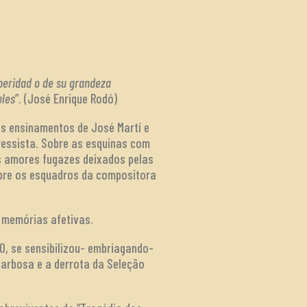
speridad o de su grandeza
bles
”. (José Enrique Rodó)
os ensinamentos de José Martí e
ressista. Sobre as esquinas com
os amores fugazes deixados pelas
obre os esquadros da compositora
s memórias afetivas.
50, se sensibilizou- embriagando-
 Barbosa e a derrota da Seleção