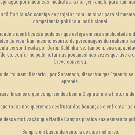
aspiração por mudanças imediatas, a margem ampla para rumina
dadã Marília não consiga se projetar com um olhar para si mesm
competência política e institucional.
idade e identificação pode ser que esteja em sua simplicidade e
des da vida. Num mesmo espírito de personagens do realismo fan
ícula personificada por Darín. Sublinha-se, também, sua capacida
 líderes, conforme pude notar nas pouquíssimas vezes que tive a 
breve conversa.
o de “tsunami literário”, por Saramago, dissertou que “quando se
aprende”.
ase-brasileiro que compreendeu bem a Cisplatina e a história de 
 que todos nós queremos desfrutar das bonanças e enfrentar as 
 é dessa motivação que Marília Campos pratica sua esmerada polí
Sempre em busca da ventura de dias melhores.