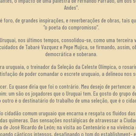
nantes, o impacto de uma palestra de Fernando Parrado, um dos s
Andes”.
 é foro, de grandes inspirações, e reverberações de obras, tais q
“o poeta do compromisso”.
Uruguai, nos últimos tempos, consolidou-se, como uma terceira vi
cuidados de Tabaré Vazquez e Pepe Mujica, se firmando, assim,
democrática e soberana.
ra uruguaia, o treinador da Seleção da Celeste Olímpica, o rosari
tisfação de poder comandar o escrete uruguaio, a delineou nos s
er. Eu quase diria que foi o contrário. Meu desejo de pertencer 
im: um são os jogadores que o Uruguai tem. Eu gosto do grupo d
o outro é o destinatário do trabalho de uma seleção, que é o ci
do cidadão comum uruguaio que encarna e resgata os fluidos das 
das quimeras. Das sensações nostálgicas de atravessar a Ciudad
na de José Ricardo de León; na visita ao Centenário e na vivênci
oando cânticos intensos, desafinando o tom do establishment- e