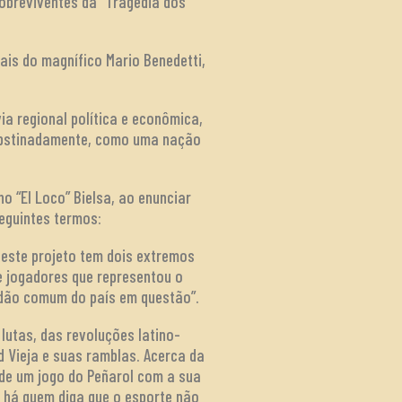
obreviventes da “Tragédia dos
uais do magnífico Mario Benedetti,
a regional política e econômica,
 obstinadamente, como uma nação
no “El Loco” Bielsa, ao enunciar
eguintes termos:
a este projeto tem dois extremos
e jogadores que representou o
dadão comum do país em questão”.
lutas, das revoluções latino-
 Vieja e suas ramblas. Acerca da
a de um jogo do Peñarol com a sua
 há quem diga que o esporte não