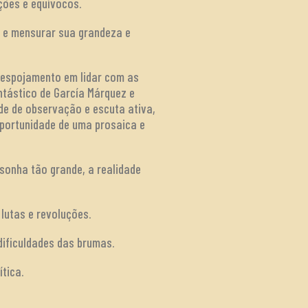
ções e equívocos.
a e mensurar sua grandeza e
 despojamento em lidar com as
tástico de García Márquez e
de de observação e escuta ativa,
oportunidade de uma prosaica e
 sonha tão grande, a realidade
lutas e revoluções.
dificuldades das brumas.
tica.