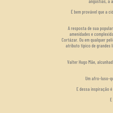
angústias, a 
É bem provável que a ci
A resposta de sua popular
amenidades e complexida
Cortázar. Ou em qualquer pel
atributo típico de grandes
Valter Hugo Mãe, alcunhad
Um afro-luso-qu
E dessa inspiração é
E