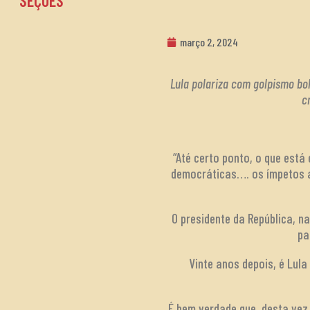
SEÇÕES
março 2, 2024
Lula polariza com golpismo bol
c
“Até certo ponto, o que está
democráticas…. os ímpetos an
O presidente da República, n
pa
Vinte anos depois, é Lu
É bem verdade que, desta vez,