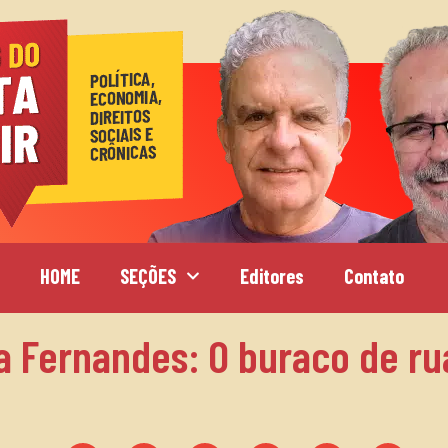
HOME
SEÇÕES
Editores
Contato
na Fernandes: O buraco de ru