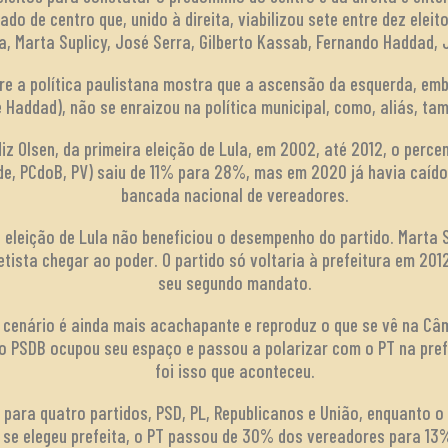
do de centro que, unido à direita, viabilizou sete entre dez eleit
ta, Marta Suplicy, José Serra, Gilberto Kassab, Fernando Haddad,
bre a política paulistana mostra que a ascensão da esquerda, em
 Haddad), não se enraizou na política municipal, como, aliás, ta
z Olsen, da primeira eleição de Lula, em 2002, até 2012, o percen
Rede, PCdoB, PV) saiu de 11% para 28%, mas em 2020 já havia caí
bancada nacional de vereadores.
 eleição de Lula não beneficiou o desempenho do partido. Marta 
etista chegar ao poder. O partido só voltaria à prefeitura em 201
seu segundo mandato.
o cenário é ainda mais acachapante e reproduz o que se vê na Câ
, o PSDB ocupou seu espaço e passou a polarizar com o PT na pre
foi isso que aconteceu.
para quatro partidos, PSD, PL, Republicanos e União, enquanto o 
se elegeu prefeita, o PT passou de 30% dos vereadores para 13% 