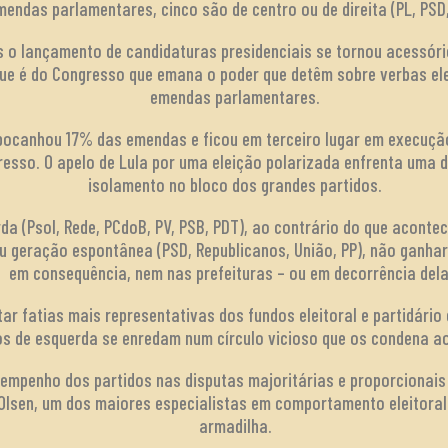
ndas parlamentares, cinco são de centro ou de direita (PL, PSD,
s o lançamento de candidaturas presidenciais se tornou acessóri
ue é do Congresso que emana o poder que detêm sobre verbas elei
emendas parlamentares.
abocanhou 17% das emendas e ficou em terceiro lugar em execuçã
esso. O apelo de Lula por uma eleição polarizada enfrenta uma di
isolamento no bloco dos grandes partidos.
da (Psol, Rede, PCdoB, PV, PSB, PDT), ao contrário do que aconte
ou geração espontânea (PSD, Republicanos, União, PP), não ganh
em consequência, nem nas prefeituras – ou em decorrência dela
r fatias mais representativas dos fundos eleitoral e partidári
os de esquerda se enredam num círculo vicioso que os condena a
empenho dos partidos nas disputas majoritárias e proporcionais 
n Olsen, um dos maiores especialistas em comportamento eleitora
armadilha.