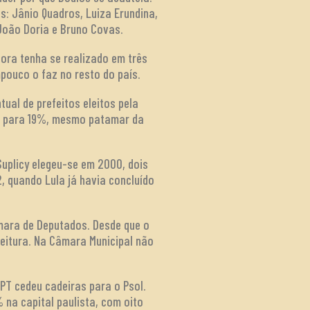
os: Jânio Quadros, Luiza Erundina,
 João Doria e Bruno Covas.
bora tenha se realizado em três
mpouco o faz no resto do país.
tual de prefeitos eleitos pela
do para 19%, mesmo patamar da
Suplicy elegeu-se em 2000, dois
2, quando Lula já havia concluído
mara de Deputados. Desde que o
feitura. Na Câmara Municipal não
PT cedeu cadeiras para o Psol.
na capital paulista, com oito