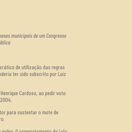
s bases municipais de um Congresso
ública
crático de utilização das regras
eria ter sido subscrito por Luiz
 Henrique Cardoso, ao pedir voto
 2004.
tor para sustentar o mote de
ro.
de golpe. O comportamento de Lula