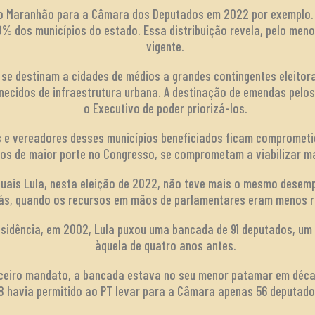
o Maranhão para a Câmara dos Deputados em 2022 por exemplo. 
% dos municípios do estado. Essa distribuição revela, pelo men
vigente.
 se destinam a cidades de médios a grandes contingentes eleitora
ecidos de infraestrutura urbana. A destinação de emendas pelos
o Executivo de poder priorizá-los.
os e vereadores desses municípios beneficiados ficam compromet
idos de maior porte no Congresso, se comprometam a viabilizar 
quais Lula, nesta eleição de 2022, não teve mais o mesmo dese
ás, quando os recursos em mãos de parlamentares eram menos r
residência, em 2002, Lula puxou uma bancada de 91 deputados, u
àquela de quatro anos antes.
rceiro mandato, a bancada estava no seu menor patamar em décad
8 havia permitido ao PT levar para a Câmara apenas 56 deputado