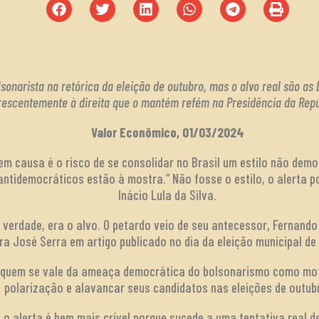
sonarista na retórica da eleição de outubro, mas o alvo real são a
rescentemente à direita que o mantém refém na Presidência da Rep
Valor Econômico, 01/03/2024
 em causa é o risco de se consolidar no Brasil um estilo não demo
tidemocráticos estão à mostra.” Não fosse o estilo, o alerta pod
Inácio Lula da Silva.
a verdade, era o alvo. O petardo veio de seu antecessor, Fernando
ra José Serra em artigo publicado no dia da eleição municipal de
la quem se vale da ameaça democrática do bolsonarismo como mo
polarização e alavancar seus candidatos nas eleições de outub
 o alerta é bem mais crível porque sucede a uma tentativa real 