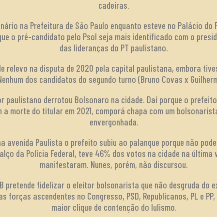
cadeiras.
nário na Prefeitura de São Paulo enquanto esteve no Palácio do P
que o pré-candidato pelo Psol seja mais identificado com o presi
das lideranças do PT paulistano.
e relevo na disputa de 2020 pela capital paulistana, embora tive
 Nenhum dos candidatos do segundo turno (Bruno Covas x Guilher
r paulistano derrotou Bolsonaro na cidade. Daí porque o prefeito
 a morte do titular em 2021, comporá chapa com um bolsonarist
envergonhada.
a avenida Paulista o prefeito subiu ao palanque porque não pode
alço da Polícia Federal, teve 46% dos votos na cidade na última 
manifestaram. Nunes, porém, não discursou.
B pretende fidelizar o eleitor bolsonarista que não desgruda do e
as forças ascendentes no Congresso, PSD, Republicanos, PL e PP,
maior clique de contenção do lulismo.