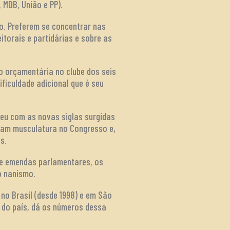
 MDB, União e PP).
o. Preferem se concentrar nas
torais e partidárias e sobre as
o orçamentária no clube dos seis
ficuldade adicional que é seu
ceu com as novas siglas surgidas
aram musculatura no Congresso e,
s.
o e emendas parlamentares, os
o nanismo.
no Brasil (desde 1998) e em São
l do país, dá os números dessa