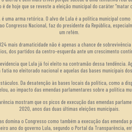
é de hoje que se reveste a eleição municipal do caráter “matar o
 é uma arma retórica. O alvo de Lula é a política municipal como
o Congresso Nacional, faz do presidente da República, especialm
um refém.
2024 mais dramaticidade não é apenas a chance de sobrevivência
pios, dos partidos da centro-esquerda ante um crescimento contín
videncia que Lula já foi eleito na contramão dessa tendência. A
 fatia no eleitorado nacional e aquelas das bases municipais do
stáculos. Da desatenção às bases locais da política, como a dis
elou, ao impacto das emendas parlamentares sobre a política mun
arência mostram que os picos de execução das emendas parlam
2020, anos das duas últimas eleições municipais.
enas domina o Congresso como também a execução das emendas pa
eiro ano do governo Lula, segundo o Portal da Transparência, en