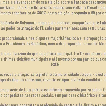
2, mas a alavancagem de sua eleição sobre a bancada despenco
mentares. Já o PL de Bolsonaro, mesmo sem voltar à Presidência
imento espetacular de 300% nesta eleição, chegando a 99 parla
ficiência de Bolsonaro como cabo eleitoral, comparável à de Lul
 ao poder de atração do PL sobre parlamentares com estruturas
s proporcionais e nas disputas majoritárias locais, a proporção 
ra a Presidência da República, mas a desproporção nunca foi tão 
é mais franzino do que na política municipal. É o 11- em número d
as últimas eleições municipais e até mesmo por um partido que c
PSDB.
s vezes a eleição para prefeito da maior cidade do país – e estar
apa da disputa deste ano, devendo compor a vice do candidato do
comparação de Lula entre a carnificina promovida por Israel em G
o por petistas nas redes sociais, tem por base o histórico eleito
leitos para constatar o predomínio do centro e da direita e ente