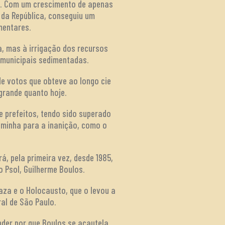
u. Com um crescimento de apenas
 da República, conseguiu um
mentares.
a, mas à irrigação dos recursos
 municipais sedimentadas.
de votos que obteve ao longo cie
grande quanto hoje.
e prefeitos, tendo sido superado
aminha para a inanição, como o
á, pela primeira vez, desde 1985,
 Psol, Guilherme Boulos.
aza e o Holocausto, que o levou a
ral de São Paulo.
nder por que Boulos se acautela.