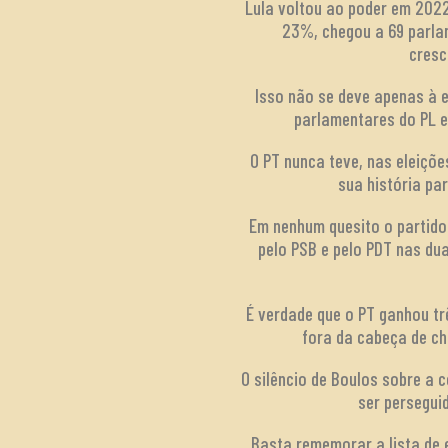
Lula voltou ao poder em 202
23%, chegou a 69 parla
cresc
Isso não se deve apenas à e
parlamentares do PL e
O PT nunca teve, nas eleiçõe
sua história pa
Em nenhum quesito o partido 
pelo PSB e pelo PDT nas du
É verdade que o PT ganhou trê
fora da cabeça de ch
O silêncio de Boulos sobre a 
ser perseguid
Basta rememorar a lista de e