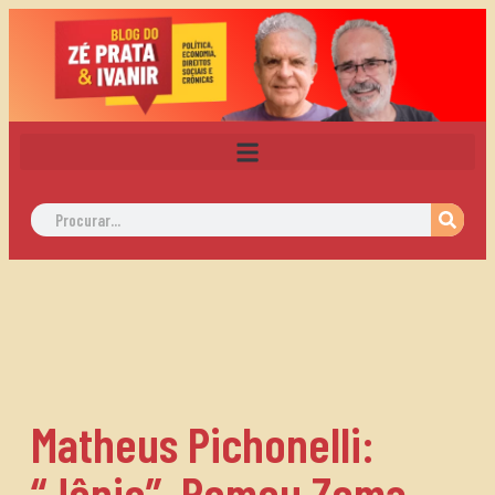
Matheus Pichonelli:
“Jênio”, Romeu Zema