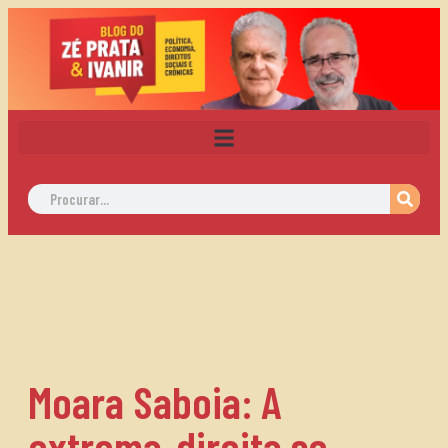
Moara Saboia: A
extrema-direita se