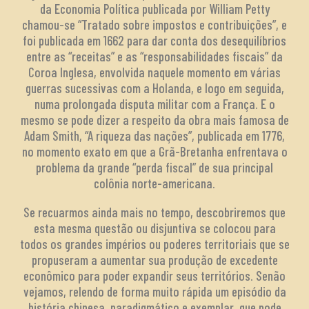
da Economia Política publicada por William Petty
chamou-se “Tratado sobre impostos e contribuições”, e
foi publicada em 1662 para dar conta dos desequilíbrios
entre as “receitas” e as “responsabilidades fiscais” da
Coroa Inglesa, envolvida naquele momento em várias
guerras sucessivas com a Holanda, e logo em seguida,
numa prolongada disputa militar com a França. E o
mesmo se pode dizer a respeito da obra mais famosa de
Adam Smith, “A riqueza das nações”, publicada em 1776,
no momento exato em que a Grã-Bretanha enfrentava o
problema da grande “perda fiscal” de sua principal
colônia norte-americana.
Se recuarmos ainda mais no tempo, descobriremos que
esta mesma questão ou disjuntiva se colocou para
todos os grandes impérios ou poderes territoriais que se
propuseram a aumentar sua produção de excedente
econômico para poder expandir seus territórios. Senão
vejamos, relendo de forma muito rápida um episódio da
história chinesa, paradigmático e exemplar, que pode