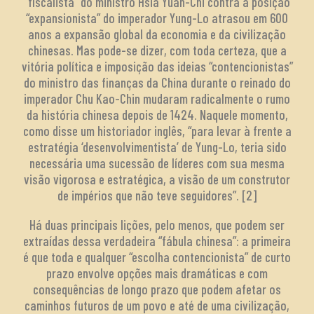
“fiscalista” do ministro Hsia Yüan-Chi contra a posição
“expansionista” do imperador Yung-Lo atrasou em 600
anos a expansão global da economia e da civilização
chinesas. Mas pode-se dizer, com toda certeza, que a
vitória política e imposição das ideias “contencionistas”
do ministro das finanças da China durante o reinado do
imperador Chu Kao-Chin mudaram radicalmente o rumo
da história chinesa depois de 1424. Naquele momento,
como disse um historiador inglês, “para levar à frente a
estratégia ‘desenvolvimentista’ de Yung-Lo, teria sido
necessária uma sucessão de líderes com sua mesma
visão vigorosa e estratégica, a visão de um construtor
de impérios que não teve seguidores”. [2]
Há duas principais lições, pelo menos, que podem ser
extraídas dessa verdadeira “fábula chinesa”: a primeira
é que toda e qualquer “escolha contencionista” de curto
prazo envolve opções mais dramáticas e com
consequências de longo prazo que podem afetar os
caminhos futuros de um povo e até de uma civilização,