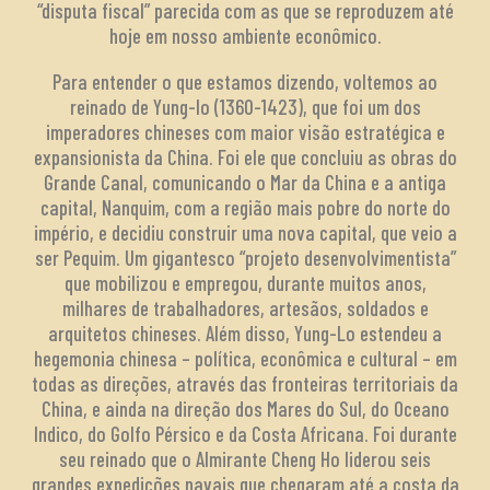
“disputa fiscal” parecida com as que se reproduzem até
hoje em nosso ambiente econômico.
Para entender o que estamos dizendo, voltemos ao
reinado de Yung-lo (1360-1423), que foi um dos
imperadores chineses com maior visão estratégica e
expansionista da China. Foi ele que concluiu as obras do
Grande Canal, comunicando o Mar da China e a antiga
capital, Nanquim, com a região mais pobre do norte do
império, e decidiu construir uma nova capital, que veio a
ser Pequim. Um gigantesco “projeto desenvolvimentista”
que mobilizou e empregou, durante muitos anos,
milhares de trabalhadores, artesãos, soldados e
arquitetos chineses. Além disso, Yung-Lo estendeu a
hegemonia chinesa – política, econômica e cultural – em
todas as direções, através das fronteiras territoriais da
China, e ainda na direção dos Mares do Sul, do Oceano
Indico, do Golfo Pérsico e da Costa Africana. Foi durante
seu reinado que o Almirante Cheng Ho liderou seis
grandes expedições navais que chegaram até a costa da